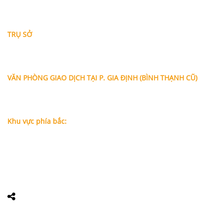
THÔNG TIN LIÊN HỆ
TRỤ SỞ
Địa chỉ: A-10-11 Centana Thủ Thiêm, số 36 Mai Chí Thọ,
Phường Bình Trưng (Q.2 cũ)
, Tp.Hồ Chí Minh
Điện thoại:
028 38991104 - 0978845617
- Luật sư Huy
VĂN PHÒNG GIAO DỊCH TẠI P. GIA ĐỊNH (BÌNH THẠNH CŨ)
Địa chỉ: Lầu 1, số 227A Xô Viết Nghệ Tĩnh, P. Gia Định
, Tp.Hồ
Chí Minh (Gần vòng xoay Hàng Xanh)
Điện thoại:
09
09160684 - Luật sư Phụng
Khu vực phía bắc:
Tầng 18, Tòa nhà N105, Ngõ 89 Đường Nguyễn Phong Sắc,
P.Dịch Vọng Hậu, Quận Cầu Giấy, Hà Nội
Điện thoại: 0967388898 - LS Chính
Email:
info@luatsuhcm.com
Website:
http://luatsuhcm.com/
Chúng tôi trên mạng xã hội