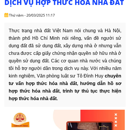
DỊCH VỤ HỢP THỨC HÓA NHÀ ĐẤT
DỊCH
VỤ
Thứ năm - 20/03/2025 11:17
VĂN
BẢN
Thực trạng nhà đất Việt Nam nói chung và Hà Nội,
thành phố Hồ Chí Minh nói riêng, vấn đề người sử
THỦ
dụng đất đã sử dụng đất, xây dựng nhà ở nhưng vẫn
TỤC
chưa được cấp giấy chứng nhận quyền sở hữu nhà ở
quyền sử dụng đất. Các cơ quan nhà nước và chúng
LIÊN
tôi hỗ trợ người dân trong dịch vụ này. Với nhiều năm
HỆ
kinh nghiệm,
Văn phòng luật sư Tô Đình Huy
chuyên
tư vấn hợp thức hóa nhà đất, hướng dẫn hồ sơ
hợp thức hóa nhà đất, trình tự thủ tục thực hiện
hợp thức hóa nhà đất.