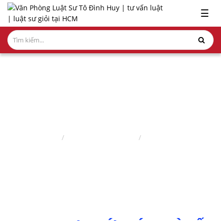
x
☰
GIỚI
THIỆU
LĨNH
VỰC
HÀNH
NGHỀ
LUẬT SƯ NHÀ ĐẤT
NGHIÊN
Trang chủ
Lĩnh vực hành nghề
Luật sư nhà đất
CỨU-
ẤN
PHẨM
HỎI
ĐÁP