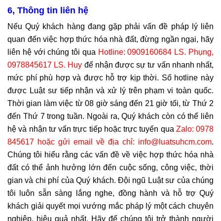
6, Thông tin liên hệ
Nếu Quý khách hàng đang gặp phải vấn đề pháp lý liên
quan đến việc hợp thức hóa nhà đất, đừng ngần ngại, hãy
liên hệ với chúng tôi qua
Hotline: 0909160684 LS. Phụng,
0978845617 LS. Huy
để nhận được sự tư vấn nhanh nhất,
mức phí phù hợp và được hỗ trợ kịp thời. Số hotline này
được Luật sư tiếp nhận và xử lý trên phạm vi toàn quốc.
Thời gian làm việc từ 08 giờ sáng đến 21 giờ tối, từ Thứ 2
đến Thứ 7 trong tuần. Ngoài ra, Quý khách còn có thể liên
hệ và nhận tư vấn trực tiếp hoặc trực tuyến qua
Zalo: 0978
845617 hoặc gửi email về địa chỉ: info@luatsuhcm.com
.
Chúng tôi hiểu rằng các vấn đề về việc hợp thức hóa nhà
đất có thể ảnh hưởng lớn đến cuộc sống, công việc, thời
gian và chi phí của Quý khách. Đội ngũ Luật sư của chúng
tôi luôn sẵn sàng lắng nghe, đồng hành và hỗ trợ Quý
khách giải quyết mọi vướng mắc pháp lý một cách chuyên
nghiệp, hiệu quả nhất. Hãy để chúng tôi trở thành người