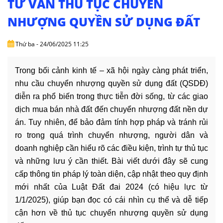
TƯ VẤN THỦ TỤC CHUYỂN
DỊCH
VỤ
NHƯỢNG QUYỀN SỬ DỤNG ĐẤT
VĂN
Thứ ba - 24/06/2025 11:25
BẢN
Trong bối cảnh kinh tế – xã hội ngày càng phát triển,
THỦ
nhu cầu chuyển nhượng quyền sử dụng đất (QSDĐ)
TỤC
diễn ra phổ biến trong thực tiễn đời sống, từ các giao
dịch mua bán nhà đất đến chuyển nhượng đất nền dự
LIÊN
HỆ
án. Tuy nhiên, để bảo đảm tính hợp pháp và tránh rủi
ro trong quá trình chuyển nhượng, người dân và
doanh nghiệp cần hiểu rõ các điều kiện, trình tự thủ tục
và những lưu ý cần thiết. Bài viết dưới đây sẽ cung
cấp thông tin pháp lý toàn diện, cập nhật theo quy định
mới nhất của Luật Đất đai 2024 (có hiệu lực từ
1/1/2025), giúp bạn đọc có cái nhìn cụ thể và dễ tiếp
cận hơn về thủ tục chuyển nhượng quyền sử dụng