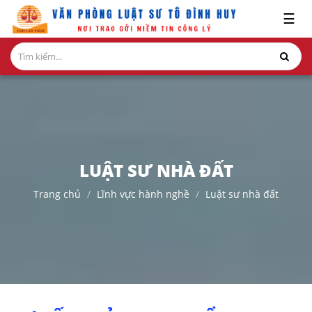
x
☰
GIỚI
THIỆU
LĨNH
VỰC
HÀNH
NGHỀ
LUẬT SƯ NHÀ ĐẤT
NGHIÊN
Trang chủ
Lĩnh vực hành nghề
Luật sư nhà đất
CỨU-
ẤN
PHẨM
HỎI
ĐÁP