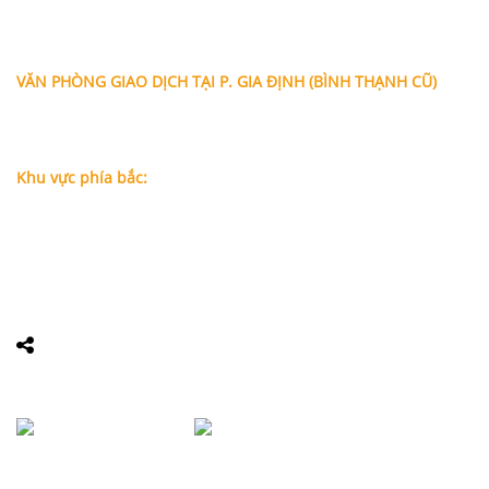
Địa chỉ: A-10-11 Centana Thủ Thiêm, số 36 Mai Chí Thọ,
Phường Bình Trưng (Q.2 cũ)
, Tp.Hồ Chí Minh
Điện thoại:
028 38991104 - 0978845617
- Luật sư Huy
VĂN PHÒNG GIAO DỊCH TẠI P. GIA ĐỊNH (BÌNH THẠNH CŨ)
Địa chỉ: Lầu 1, số 227A Xô Viết Nghệ Tĩnh, P. Gia Định
, Tp.Hồ
Chí Minh (Gần vòng xoay Hàng Xanh)
Điện thoại:
09
09160684 - Luật sư Phụng
Khu vực phía bắc:
Tầng 18, Tòa nhà N105, Ngõ 89 Đường Nguyễn Phong Sắc,
P.Dịch Vọng Hậu, Quận Cầu Giấy, Hà Nội
Điện thoại: 0967388898 - LS Chính
Email:
info@luatsuhcm.com
Website:
http://luatsuhcm.com/
Chúng tôi trên mạng xã hội