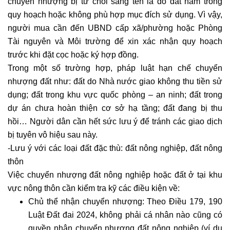
chuyển nhượng bị từ chối sang tên là do đất nằm trong
quy hoạch hoặc không phù hợp mục đích sử dụng. Vì vậy,
người mua cần đến UBND cấp xã/phường hoặc Phòng
Tài nguyên và Môi trường để xin xác nhận quy hoạch
trước khi đặt cọc hoặc ký hợp đồng.
Trong một số trường hợp, pháp luật hạn chế chuyển
nhượng đất như: đất do Nhà nước giao không thu tiền sử
dụng; đất trong khu vực quốc phòng – an ninh; đất trong
dự án chưa hoàn thiện cơ sở hạ tầng; đất đang bị thu
hồi… Người dân cần hết sức lưu ý để tránh các giao dịch
bị tuyên vô hiệu sau này.
-Lưu ý với các loại đất đặc thù: đất nông nghiệp, đất nông
thôn
Việc chuyển nhượng đất nông nghiệp hoặc đất ở tại khu
vực nông thôn cần kiểm tra kỹ các điều kiện về:
Chủ thể nhận chuyển nhượng: Theo Điều 179, 190
Luật Đất đai 2024, không phải cá nhân nào cũng có
quyền nhận chuyển nhượng đất nông nghiệp (ví dụ