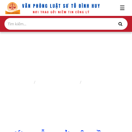
x
☰
GIỚI
THIỆU
LĨNH
VỰC
HÀNH
NGHỀ
LUẬT SƯ TRANH TỤNG
NGHIÊN
Trang chủ
Lĩnh vực hành nghề
Luật sư tranh tụng
CỨU-
ẤN
PHẨM
HỎI
ĐÁP