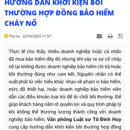
HƯỚNG DẪN KHỞI KIỆN BỒI
DỊCH
VỤ
THƯỜNG HỢP ĐỒNG BẢO HIỂM
CHÁY NỔ
VĂN
BẢN
Thứ tư - 22/10/2025 11:57
THỦ
TỤC
Thực tế cho thấy, nhiều doanh nghiệp hoặc cá nhân
đã mua bảo hiểm đầy đủ nhưng khi xảy ra sự cố cháy
LIÊN
nổ lại không được doanh nghiệp bảo hiểm chi trả hoặc
HỆ
bồi thường đúng như cam kết. Nguyên nhân có thể
xuất phát từ việc hiểu khác nhau về phạm vi bảo hiểm,
mức độ thiệt hại, hoặc doanh nghiệp bảo hiểm viện
dẫn các điều khoản loại trừ để từ chối bồi thường. Để
giúp khách hàng nắm rõ quyền lợi và quy trình pháp lý
khi không thể thương lượng thành công với doanh
nghiệp bảo hiểm,
Văn phòng Luật sư Tô Đình Huy
cung cấp hướng dẫn khởi kiện bồi thường hợp đồng