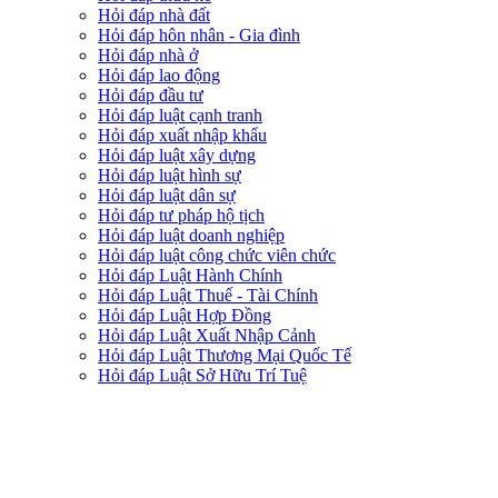
Hỏi đáp nhà đất
Hỏi đáp hôn nhân - Gia đình
Hỏi đáp nhà ở
Hỏi đáp lao động
Hỏi đáp đầu tư
Hỏi đáp luật cạnh tranh
Hỏi đáp xuất nhập khẩu
Hỏi đáp luật xây dựng
Hỏi đáp luật hình sự
Hỏi đáp luật dân sự
Hỏi đáp tư pháp hộ tịch
Hỏi đáp luật doanh nghiệp
Hỏi đáp luật công chức viên chức
Hỏi đáp Luật Hành Chính
Hỏi đáp Luật Thuế - Tài Chính
Hỏi đáp Luật Hợp Đồng
Hỏi đáp Luật Xuất Nhập Cảnh
Hỏi đáp Luật Thương Mại Quốc Tế
Hỏi đáp Luật Sở Hữu Trí Tuệ