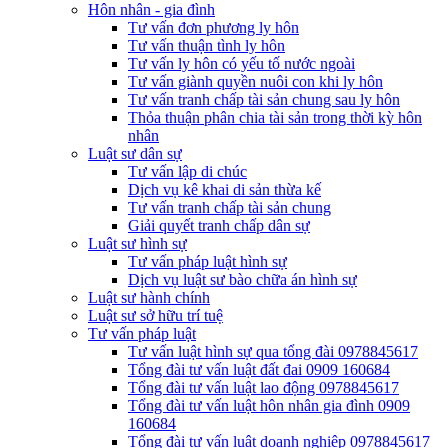
Hôn nhân - gia đình
Tư vấn đơn phương ly hôn
Tư vấn thuận tình ly hôn
Tư vấn ly hôn có yếu tố nước ngoài
Tư vấn giành quyền nuôi con khi ly hôn
Tư vấn tranh chấp tài sản chung sau ly hôn
Thỏa thuận phân chia tài sản trong thời kỳ hôn
nhân
Luật sư dân sự
Tư vấn lập di chúc
Dịch vụ kê khai di sản thừa kế
Tư vấn tranh chấp tài sản chung
Giải quyết tranh chấp dân sự
Luật sư hình sự
Tư vấn pháp luật hình sự
Dịch vụ luật sư bào chữa án hình sự
Luật sư hành chính
Luật sư sở hữu trí tuệ
Tư vấn pháp luật
Tư vấn luật hình sự qua tổng đài 0978845617
Tổng đài tư vấn luật đất đai 0909 160684
Tổng đài tư vấn luật lao động 0978845617
Tổng đài tư vấn luật hôn nhân gia đình 0909
160684
Tổng đài tư vấn luật doanh nghiệp 0978845617