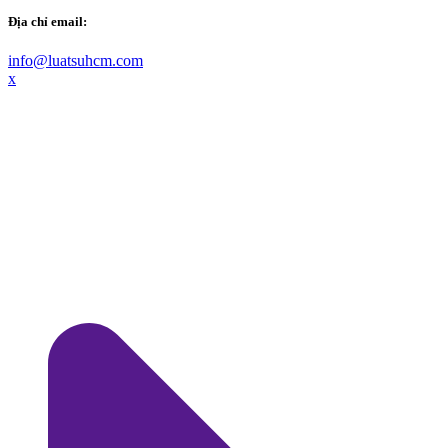
Địa chỉ email:
info@luatsuhcm.com
x