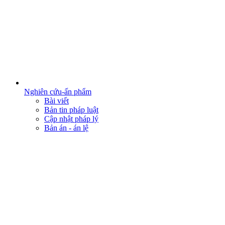
Nghiên cứu-ấn phẩm
Bài viết
Bản tin pháp luật
Cập nhật pháp lý
Bản án - án lệ