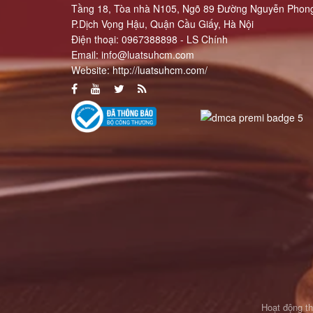
Tầng 18, Tòa nhà N105, Ngõ 89 Đường Nguyễn Phong
P.Dịch Vọng Hậu, Quận Cầu Giấy, Hà Nội
Điện thoại: 0967388898 - LS Chính
Email:
info@luatsuhcm.com
Website:
http://luatsuhcm.com/
Hoạt động t