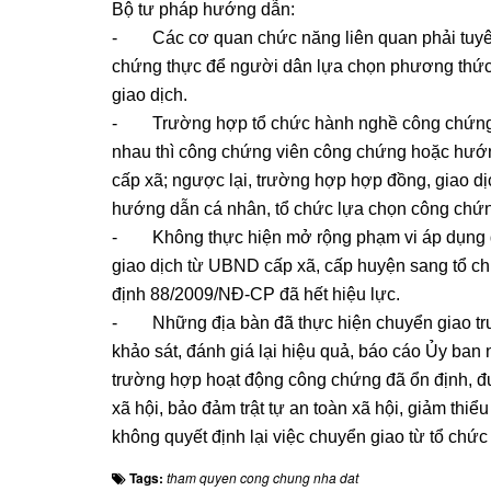
Bộ tư pháp hướng dẫn:
- Các cơ quan chức năng liên quan phải tuyên 
chứng thực để người dân lựa chọn phương thức
giao dịch.
- Trường hợp tổ chức hành nghề công chứng th
nhau thì công chứng viên công chứng hoặc hướ
cấp xã; ngược lại, trường hợp hợp đồng, giao dị
hướng dẫn cá nhân, tổ chức lựa chọn công chứn
- Không thực hiện mở rộng phạm vi áp dụng q
giao dịch từ UBND cấp xã, cấp huyện sang tổ c
định 88/2009/NĐ-CP đã hết hiệu lực.
- Những địa bàn đã thực hiện chuyển giao trước
khảo sát, đánh giá lại hiệu quả, báo cáo Ủy ban
trường hợp hoạt động công chứng đã ổn định, đượ
xã hội, bảo đảm trật tự an toàn xã hội, giảm thiểu
không quyết định lại việc chuyển giao từ tổ c
Tags:
tham quyen cong chung nha dat