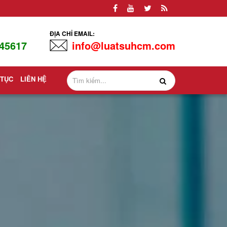
ĐỊA CHỈ EMAIL:
45617
info@luatsuhcm.com
 TỤC
LIÊN HỆ