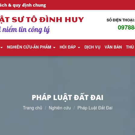
ách & quy định chung
SỐ ĐIỆN THOẠI:
09788
NGHIÊN CỨU-ẤN PHẨM
HỎI ĐÁP
DỊCH VỤ
VĂN BẢN
THỦ
PHÁP LUẬT ĐẤT ĐAI
Trang chủ
Nghiên cứu
Pháp Luật Đất Đai