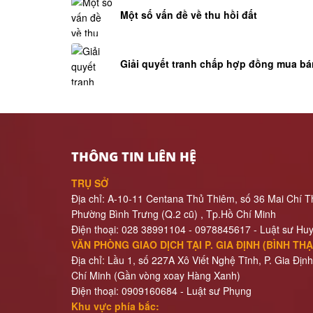
Một số vấn đề về thu hồi đất
Giải quyết tranh chấp hợp đồng mua bá
THÔNG TIN LIÊN HỆ
TRỤ SỞ
Địa chỉ: A-10-11 Centana Thủ Thiêm, số 36 Mai Chí T
Phường Bình Trưng (Q.2 cũ)
, Tp.Hồ Chí Minh
Điện thoại:
028 38991104 - 0978845617
- Luật sư Hu
VĂN PHÒNG GIAO DỊCH TẠI P. GIA ĐỊNH (BÌNH TH
Địa chỉ: Lầu 1, số 227A Xô Viết Nghệ Tĩnh, P. Gia Định
Chí Minh (Gần vòng xoay Hàng Xanh)
Điện thoại:
09
09160684 - Luật sư Phụng
Khu vực phía bắc: