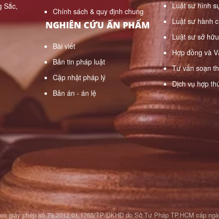
Luật sư hình s
 Sắc,
Chính sách & quy định chung
Luật sư hành c
NGHIÊN CỨU ẤN PHẨM
Luật sư sở hữu 
Bài viết
Hợp đồng và V
Bản tin pháp luật
Tư vấn soạn t
Cập nhật pháp lý
Dịch vụ hợp th
Bản án - án lệ
heo giấy phép số 79.2012.01.1765/TP/ĐKHĐ do Sở Tư Pháp TP.HCM cấp ngà