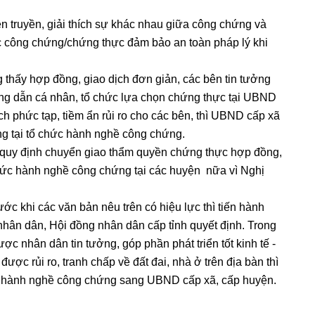
truyền, giải thích sự khác nhau giữa công chứng và
 công chứng/chứng thực đảm bảo an toàn pháp lý khi
ấy hợp đồng, giao dịch đơn giản, các bên tin tưởng
ng dẫn cá nhân, tổ chức lựa chọn chứng thực tại UBND
ch phức tạp, tiềm ẩn rủi ro cho các bên, thì UBND cấp xã
g tại tổ chức hành nghề công chứng.
uy định chuyển giao thẩm quyền chứng thực hợp đồng,
hức hành nghề công chứng tại các huyện nữa vì Nghị
 khi các văn bản nêu trên có hiệu lực thì tiến hành
 nhân dân, Hội đồng nhân dân cấp tỉnh quyết định. Trong
c nhân dân tin tưởng, góp phần phát triển tốt kinh tế -
 được rủi ro, tranh chấp về đất đai, nhà ở trên địa bàn thì
hức hành nghề công chứng sang UBND cấp xã, cấp huyện.