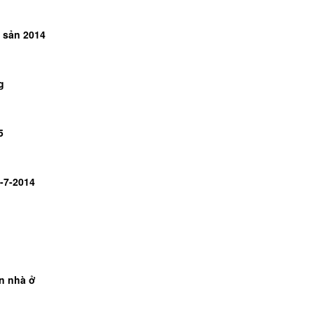
 sản 2014
g
5
1-7-2014
n nhà ở