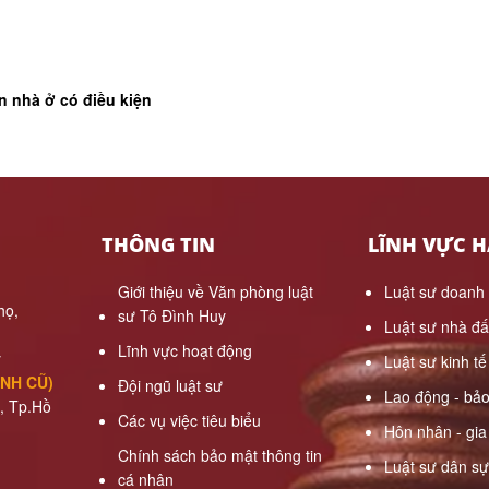
n nhà ở có điều kiện
THÔNG TIN
LĨNH VỰC 
Giới thiệu về Văn phòng luật
Luật sư doanh
họ,
sư Tô Đình Huy
Luật sư nhà đấ
Lĩnh vực hoạt động
y
Luật sư kinh tế
ẠNH CŨ)
Đội ngũ luật sư
Lao động - bả
, Tp.Hồ
Các vụ việc tiêu biểu
Hôn nhân - gia
Chính sách bảo mật thông tin
Luật sư dân sự
cá nhân