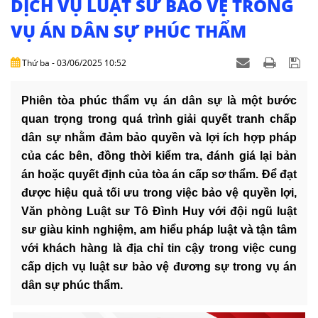
DỊCH VỤ LUẬT SƯ BẢO VỆ TRONG
DỊCH
VỤ
VỤ ÁN DÂN SỰ PHÚC THẨM
VĂN
Thứ ba - 03/06/2025 10:52
BẢN
Phiên tòa phúc thẩm vụ án dân sự là một bước
THỦ
quan trọng trong quá trình giải quyết tranh chấp
TỤC
dân sự nhằm đảm bảo quyền và lợi ích hợp pháp
của các bên, đồng thời kiểm tra, đánh giá lại bản
LIÊN
HỆ
án hoặc quyết định của tòa án cấp sơ thẩm.
Để đạt
được hiệu quả tối ưu trong việc bảo vệ quyền lợi,
Văn phòng Luật sư Tô Đình Huy với đội ngũ luật
sư giàu kinh nghiệm, am hiểu pháp luật và tận tâm
với khách hàng là địa chỉ tin cậy trong việc cung
cấp dịch vụ luật sư bảo vệ đương sự trong vụ án
dân sự phúc thẩm.