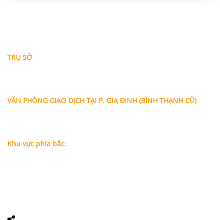
THÔNG TIN LIÊN HỆ
TRỤ SỞ
Địa chỉ: A-10-11 Centana Thủ Thiêm, số 36 Mai Chí Thọ,
Phường Bình Trưng (Q.2 cũ)
, Tp.Hồ Chí Minh
Điện thoại:
028 38991104 - 0978845617
- Luật sư Huy
VĂN PHÒNG GIAO DỊCH TẠI P. GIA ĐỊNH (BÌNH THẠNH CŨ)
Địa chỉ: Lầu 1, số 227A Xô Viết Nghệ Tĩnh, P. Gia Định
, Tp.Hồ
Chí Minh (Gần vòng xoay Hàng Xanh)
Điện thoại:
09
09160684 - Luật sư Phụng
Khu vực phía bắc:
Tầng 18, Tòa nhà N105, Ngõ 89 Đường Nguyễn Phong Sắc,
P.Dịch Vọng Hậu, Quận Cầu Giấy, Hà Nội
Điện thoại: 0967388898 - LS Chính
Email:
info@luatsuhcm.com
Website:
http://luatsuhcm.com/