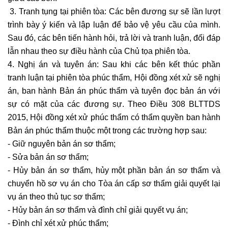
3. Tranh tụng tại phiên tòa: Các bên đương sự sẽ lần lượt
trình bày ý kiến và lập luận để bảo vệ yêu cầu của mình.
Sau đó, các bên tiến hành hỏi, trả lời và tranh luận, đối đáp
lẫn nhau theo sự điều hành của Chủ tọa phiên tòa.
4. Nghị án và tuyên án: Sau khi các bên kết thúc phần
tranh luận tại phiên tòa phúc thẩm, Hội đồng xét xử sẽ nghị
án, ban hành Bản án phúc thẩm và tuyên đọc bản án với
sự có mặt của các đương sự. Theo Điều 308 BLTTDS
2015, Hội đồng xét xử phúc thẩm có thẩm quyền ban hành
Bản án phúc thẩm thuộc một trong các trường hợp sau:
- Giữ nguyên bản án sơ thẩm;
- Sửa bản án sơ thẩm;
- Hủy bản án sơ thẩm, hủy một phần bản án sơ thẩm và
chuyển hồ sơ vụ án cho Tòa án cấp sơ thẩm giải quyết lại
vụ án theo thủ tục sơ thẩm;
- Hủy bản án sơ thẩm và đình chỉ giải quyết vụ án;
- Đình chỉ xét xử phúc thẩm;