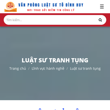
x
☰
GIỚI
THIỆU
LĨNH
VỰC
HÀNH
NGHỀ
LUẬT SƯ TRANH TỤNG
NGHIÊN
Trang chủ
Lĩnh vực hành nghề
Luật sư tranh tụng
CỨU-
ẤN
PHẨM
HỎI
ĐÁP