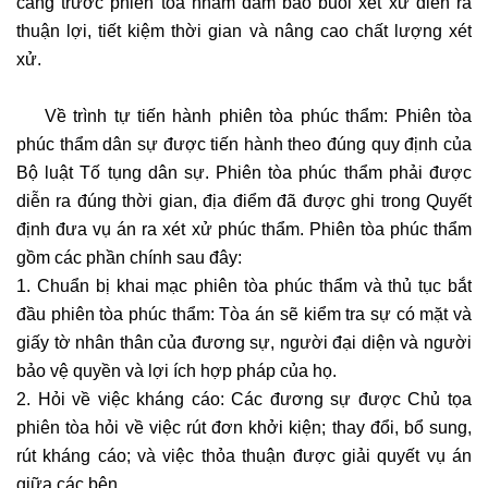
càng trước phiên tòa nhằm đảm bảo buổi xét xử diễn ra
thuận lợi, tiết kiệm thời gian và nâng cao chất lượng xét
xử.
Về trình tự tiến hành phiên tòa phúc thẩm: Phiên tòa
phúc thẩm dân sự được tiến hành theo đúng quy định của
Bộ luật Tố tụng dân sự. Phiên tòa phúc thẩm phải được
diễn ra đúng thời gian, địa điểm đã được ghi trong Quyết
định đưa vụ án ra xét xử phúc thẩm. Phiên tòa phúc thẩm
gồm các phần chính sau đây:
1. Chuẩn bị khai mạc phiên tòa phúc thẩm và thủ tục bắt
đầu phiên tòa phúc thẩm: Tòa án sẽ kiểm tra sự có mặt và
giấy tờ nhân thân của đương sự, người đại diện và người
bảo vệ quyền và lợi ích hợp pháp của họ.
2. Hỏi về việc kháng cáo: Các đương sự được Chủ tọa
phiên tòa hỏi về việc rút đơn khởi kiện; thay đổi, bổ sung,
rút kháng cáo; và việc thỏa thuận được giải quyết vụ án
giữa các bên.