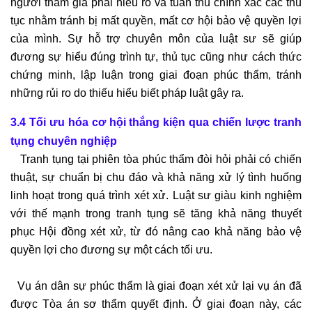
người tham gia phải hiểu rõ và tuân thủ chính xác các thủ
tục nhằm tránh bị mất quyền, mất cơ hội bảo vệ quyền lợi
của mình. Sự hỗ trợ chuyên môn của luật sư sẽ giúp
đương sự hiểu đúng trình tự, thủ tục cũng như cách thức
chứng minh, lập luận trong giai đoạn phúc thẩm, tránh
những rủi ro do thiếu hiểu biết pháp luật gây ra.
3.4 Tối ưu hóa cơ hội thắng kiện qua chiến lược tranh
tụng chuyên nghiệp
Tranh tụng tại phiên tòa phúc thẩm đòi hỏi phải có chiến
thuật, sự chuẩn bị chu đáo và khả năng xử lý tình huống
linh hoạt trong quá trình xét xử. Luật sư giàu kinh nghiệm
với thế mạnh trong tranh tụng sẽ tăng khả năng thuyết
phục Hội đồng xét xử, từ đó nâng cao khả năng bảo vệ
quyền lợi cho đương sự một cách tối ưu.
Vụ án dân sự phúc thẩm là giai đoạn xét xử lại vụ án đã
được Tòa án sơ thẩm quyết định. Ở giai đoạn này, các