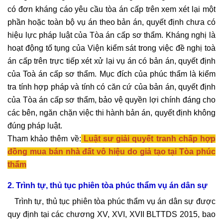
có đơn kháng cáo yêu cầu tòa án cấp trên xem xét lại một
phần hoặc toàn bộ vụ án theo bản án, quyết định chưa có
hiệu lực pháp luật của Tòa án cấp sơ thẩm. Kháng nghị là
hoạt động tố tụng của Viện kiểm sát trong việc đề nghị toà
án cấp trên trực tiếp xét xử lại vụ án có bản án, quyết định
của Toà án cấp sơ thẩm. Mục đích của phúc thẩm là kiểm
tra tính hợp pháp và tính có căn cứ của bản án, quyết định
của Tòa án cấp sơ thẩm, bảo vệ quyền lợi chính đáng cho
các bên, ngăn chặn việc thi hành bản án, quyết định không
đúng pháp luật.
Tham khảo thêm về:
Luật sư giải quyết tranh chấp hợp
đồng mua bán nhà đất vô hiệu do giả tạo tại Tòa phúc
thẩm
2. Trình tự, thủ tục phiên tòa phúc thẩm vụ án dân sự
Trình tự, thủ tục phiên tòa phúc thẩm vụ án dân sự được
quy định tại các chương XV, XVI, XVII BLTTDS 2015, bao