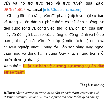
vấn và hỗ trợ trực tiếp và trực tuyến qua Zalo:
0978845617
, và Email
[info@luatsuhcm.com]
Chúng tôi hiểu rằng, vấn đề pháp lý dịch vụ luật sư bảo
vệ trong vụ án dân sự phúc thẩm có thể ảnh hưởng lớn
đến cuộc sống và công việc, thời gian, chi phí của bạn.
Hãy để đội ngũ Luật sư của chúng tôi đồng hành và hỗ trợ
bạn giải quyết các vấn đề pháp lý một cách hiệu quả và
chuyên nghiệp nhất. Chúng tôi luôn sẵn sàng lắng nghe,
thấu hiểu và đồng hành cùng Quý khách hàng trên mỗi
bước đường pháp lý.
Xem thêm
Luật sư bảo vệ đương sự trong vụ án dân
sự sơ thẩm
Tác giả:
kimphung
Tags:
bảo vệ đương sự trong vụ án dân sự phúc thẩm
,
luật sư bảo vệ
đương sự trong vụ án dân sụ
,
thủ tục phiên tòa phúc thẩm vụ án dân sự