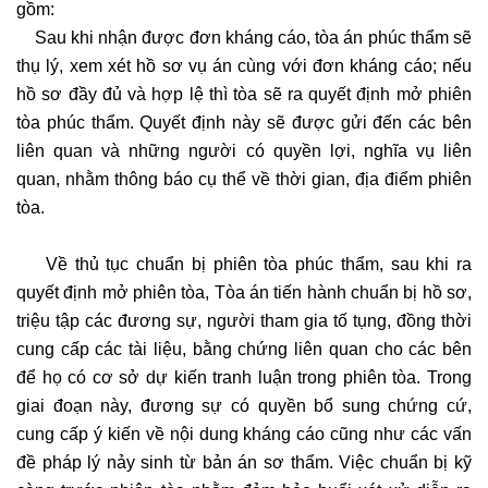
gồm:
Sau khi nhận được đơn kháng cáo, tòa án phúc thẩm sẽ
thụ lý, xem xét hồ sơ vụ án cùng với đơn kháng cáo; nếu
hồ sơ đầy đủ và hợp lệ thì tòa sẽ ra quyết định mở phiên
tòa phúc thẩm. Quyết định này sẽ được gửi đến các bên
liên quan và những người có quyền lợi, nghĩa vụ liên
quan, nhằm thông báo cụ thể về thời gian, địa điểm phiên
tòa.
Về thủ tục chuẩn bị phiên tòa phúc thẩm, sau khi ra
quyết định mở phiên tòa, Tòa án tiến hành chuẩn bị hồ sơ,
triệu tập các đương sự, người tham gia tố tụng, đồng thời
cung cấp các tài liệu, bằng chứng liên quan cho các bên
để họ có cơ sở dự kiến tranh luận trong phiên tòa. Trong
giai đoạn này, đương sự có quyền bổ sung chứng cứ,
cung cấp ý kiến về nội dung kháng cáo cũng như các vấn
đề pháp lý nảy sinh từ bản án sơ thẩm. Việc chuẩn bị kỹ