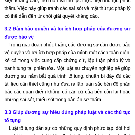
kiện kháng cáo, thời hạn và thủ tục thực hiện thủ tục phúc
thẩm. Việc này giúp tránh các sai sót về mặt thủ tục pháp lý
có thể dẫn đến từ chối giải quyết kháng cáo.
3.2 Đảm bảo quyền và lợi ích hợp pháp của đương sự
được bảo vệ
Trong giai đoạn phúc thẩm, các đương sự cần được bảo
vệ quyền và lợi ích hợp pháp của mình một cách toàn diện,
kể cả trong việc cung cấp chứng cứ, lập luận pháp lý và
tranh tụng tại phiên tòa. Một luật sư chuyên nghiệp sẽ giúp
đương sự nắm bắt quá trình tố tụng, chuẩn bị đầy đủ các
tài liệu cần thiết cũng như đưa ra lập luận sắc bén để phản
bác các quan điểm không có căn cứ của bên còn lại hoặc
những sai sót, thiếu sót trong bản án sơ thẩm.
3.3 Giúp đương sự hiểu đúng pháp luật và các thủ tục
tố tụng
Luật tố tụng dân sự có những quy định phức tạp, đòi hỏi