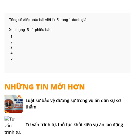
chung
sau
ly
Tổng số điểm của bài viết là: 5 trong 1 đánh giá
hôn
Xếp hạng:
5
-
1
phiếu bầu
Thỏa
1
2
thuận
3
phân
4
chia
5
tài
sản
trong
NHỮNG TIN MỚI HƠN
thời
kỳ
Luật sư bảo vệ đương sự trong vụ án dân sự sơ
hôn
thẩm
nhân
Luật
Tư vấn trình tự, thủ tục khởi kiện vụ án lao động
sư
dân