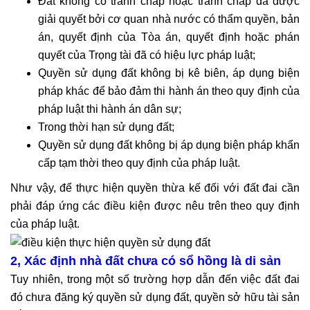
đầu
Đất không có tranh chấp hoặc tranh chấp đã được
tư
giải quyết bởi cơ quan nhà nước có thẩm quyền, bản
nước
án, quyết định của Tòa án, quyết định hoặc phán
ngoài
quyết của Trọng tài đã có hiệu lực pháp luật;
Tư
Quyền sử dụng đất không bị kê biên, áp dụng biện
vấn
pháp khác để bảo đảm thi hành án theo quy định của
soạn
pháp luật thi hành án dân sự;
thảo
Trong thời hạn sử dụng đất;
hợp
Quyền sử dụng đất không bị áp dụng biện pháp khẩn
đồng
cấp tạm thời theo quy định của pháp luật.
Tư
Như vậy, để thực hiện quyền thừa kế đối với đất đai cần
vấn
phải đáp ứng các điều kiện được nêu trên theo quy định
phá
của pháp luật.
sản
doanh
nghiệp
2, Xác định nhà đất chưa có sổ hồng là di sản
Tư
Tuy nhiên, trong một số trường hợp dẫn đến việc đất đai
vấn
đó chưa đăng ký quyền sử dụng đất, quyền sở hữu tài sản