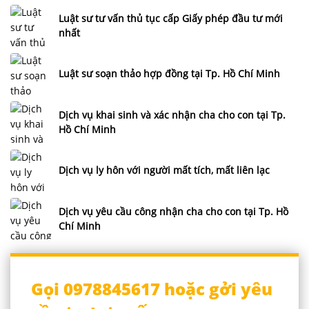
hữu
trí
Luật sư tư vấn thủ tục cấp Giấy phép đầu tư mới
nhất
tuệ
Tư
vấn
Luật sư soạn thảo hợp đồng tại Tp. Hồ Chí Minh
pháp
luật
Dịch vụ khai sinh và xác nhận cha cho con tại Tp.
Tư
Hồ Chí Minh
vấn
luật
Dịch vụ ly hôn với người mất tích, mất liên lạc
hình
sự
qua
Dịch vụ yêu cầu công nhận cha cho con tại Tp. Hồ
tổng
Chí Minh
đài
0978845617
Tổng
Gọi 0978845617 hoặc gởi yêu
đài