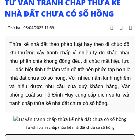
Văn
TƯ VẤN TRANH CHẤP THỪA KẾ
hóa
NHÀ ĐẤT CHƯA CÓ SỔ HỒNG
-
hoạt
Thứ ba - 08/04/2025 11:59
động
Lĩnh
Thừa kế nhà đất theo pháp luật hay theo di chúc đôi
vực
khi thường xảy tranh chấp vì nhiều lý do khác nhau
hành
như phân chia không đồng đều, di chúc mất hiệu lực,
nghề
… đặc biệt tình tiết làm vấn đề trở nên phức tạp hơn là
Luật
nhà đất chưa có sổ hồng. Với nhiều năm kinh nghiệm
sư
và hiểu được nhu cầu của quý khách hàng, Văn
doanh
phòng Luật sư Tô Đình Huy cung cấp dịch vụ tư vấn
nghiệp
tranh chấp thừa kế nhà đất chưa có sổ hồng.
Dịch
vụ
luật
Tư vấn tranh chấp thừa kế nhà đất chưa có sổ hồng
sư