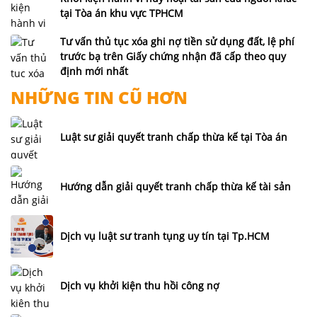
tại Tòa án khu vực TPHCM
tài
sản
Tư vấn thủ tục xóa ghi nợ tiền sử dụng đất, lệ phí
chung
trước bạ trên Giấy chứng nhận đã cấp theo quy
Giải
định mới nhất
quyết
NHỮNG TIN CŨ HƠN
tranh
chấp
Luật sư giải quyết tranh chấp thừa kế tại Tòa án
dân
sự
Luật
Hướng dẫn giải quyết tranh chấp thừa kế tài sản
sư
hình
sự
Dịch vụ luật sư tranh tụng uy tín tại Tp.HCM
Tư
vấn
pháp
Dịch vụ khởi kiện thu hồi công nợ
luật