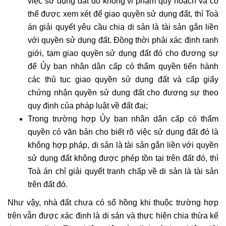
việc sử dụng đất đó không vi phạm quy hoạch và có
đất
thể được xem xét để giao quyền sử dụng đất, thì Toà
đai
án giải quyết yêu cầu chia di sản là tài sản gắn liền
Dịch
vụ
với quyền sử dụng đất. Đồng thời phải xác định ranh
hợp
giới, tạm giao quyền sử dụng đất đó cho đương sự
thức
để Ủy ban nhân dân cấp có thẩm quyền tiến hành
hóa
các thủ tục giao quyền sử dụng đất và cấp giấy
nhà
chứng nhận quyền sử dụng đất cho đương sự theo
đất
quy định của pháp luật về đất đai;
Dịch
Trong trường hợp Ủy ban nhân dân cấp có thẩm
vụ
quyền có văn bản cho biết rõ việc sử dụng đất đó là
đăng
không hợp pháp, di sản là tài sản gắn liền với quyền
bộ
sử dụng đất không được phép tồn tại trên đất đó, thì
nhà
Toà án chỉ giải quyết tranh chấp về di sản là tài sản
đất
trên đất đó.
Dịch
Như vậy, nhà đất chưa có sổ hồng khi thuộc trường hợp
vụ
trên vẫn được xác định là di sản và thực hiện chia thừa kế
chuyển