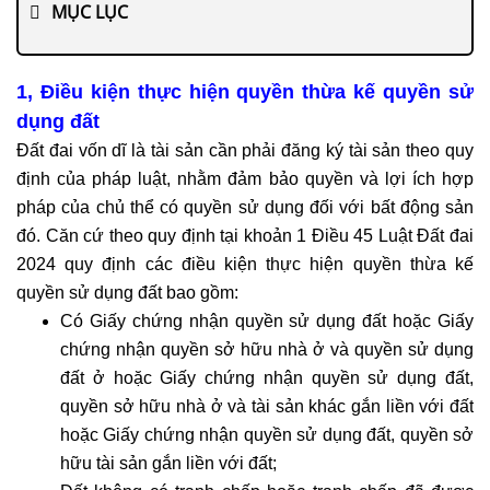
riêng
MỤC LỤC
cho
doanh
nghiệp
1, Điều kiện thực hiện quyền thừa kế quyền sử
Dịch
dụng đất
vụ
Đất đai vốn dĩ là tài sản cần phải đăng ký tài sản theo quy
mua
định của pháp luật, nhằm đảm bảo quyền và lợi ích hợp
bán,
pháp của chủ thể có quyền sử dụng đối với bất động sản
sáp
đó. Căn cứ theo quy định tại khoản 1 Điều 45 Luật Đất đai
nhập
2024 quy định các điều kiện thực hiện quyền thừa kế
Dịch
quyền sử dụng đất bao gồm:
vụ
Có Giấy chứng nhận quyền sử dụng đất hoặc Giấy
đăng
chứng nhận quyền sở hữu nhà ở và quyền sử dụng
ký
đất ở hoặc Giấy chứng nhận quyền sử dụng đất,
kinh
quyền sở hữu nhà ở và tài sản khác gắn liền với đất
doanh
hoặc Giấy chứng nhận quyền sử dụng đất, quyền sở
Tư
vấn
hữu tài sản gắn liền với đất;