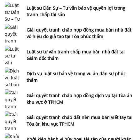
sự
Luật sư Dân Sự – Tư vấn bảo vệ quyền lợi trong
Tư
tranh chấp tài sản
vấn
lập
Giải quyết tranh chấp hợp đồng mua bán nhà đất
vô hiệu do giả tạo tại Tòa phúc thẩm
di
chúc
Luật sư tư vấn tranh chấp mua bán nhà đất tại
Dịch
Giám đốc thẩm
vụ
kê
Dịch vụ luật sư bảo vệ trong vụ án dân sự phúc
khai
thẩm
di
sản
Giải quyết tranh chấp hợp đồng dịch vụ tại Tòa án
thừa
khu vực ở TPHCM
kế
Tư
Giải quyết tranh chấp đất nền mua bán viết tay tại
vấn
Tòa án khu vực TPHCM
tranh
chấp
Khởi kiện hành vi hủy hoại tài sản của người khác