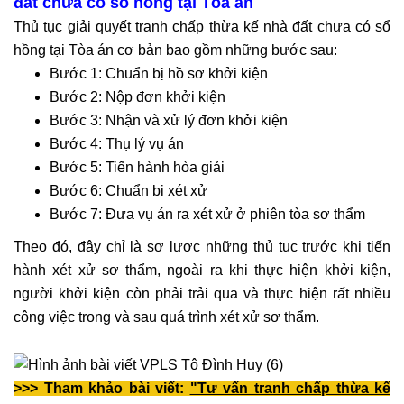
đất chưa có sổ hồng tại Tòa án
dựng
Thủ tục giải quyết tranh chấp thừa kế nhà đất chưa có sổ
nhà
hồng tại Tòa án cơ bản bao gồm những bước sau:
Dịch
Bước 1: Chuẩn bị hồ sơ khởi kiện
vụ
Bước 2: Nộp đơn khởi kiện
hoàn
công
Bước 3: Nhận và xử lý đơn khởi kiện
nhà
Bước 4: Thụ lý vụ án
ở
Bước 5: Tiến hành hòa giải
Luật
Bước 6: Chuẩn bị xét xử
sư
Bước 7: Đưa vụ án ra xét xử ở phiên tòa sơ thẩm
kinh
Theo đó, đây chỉ là sơ lược những thủ tục trước khi tiến
tế
hành xét xử sơ thẩm, ngoài ra khi thực hiện khởi kiện,
Lao
người khởi kiện còn phải trải qua và thực hiện rất nhiều
động
công việc trong và sau quá trình xét xử sơ thẩm.
-
bảo
hiểm
>>> Tham khảo bài viết:
"Tư vấn tranh chấp thừa kế
Luật