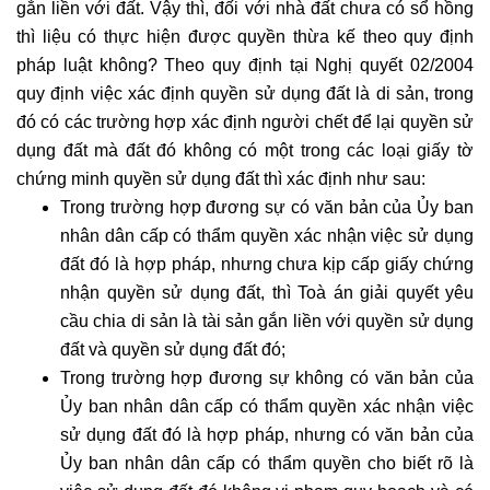
giải
gắn liền với đất. Vậy thì, đối với nhà đất chưa có sổ hồng
quyết
thì liệu có thực hiện được quyền thừa kế theo quy định
tranh
pháp luật không? Theo quy định tại Nghị quyết 02/2004
chấp
quy định việc xác định quyền sử dụng đất là di sản, trong
nội
đó có các trường hợp xác định người chết để lại quyền sử
bộ
dụng đất mà đất đó không có một trong các loại giấy tờ
Luật
chứng minh quyền sử dụng đất thì xác định như sau:
sư
Trong trường hợp đương sự có văn bản của Ủy ban
tranh
nhân dân cấp có thẩm quyền xác nhận việc sử dụng
tụng
đất đó là hợp pháp, nhưng chưa kịp cấp giấy chứng
Luật
nhận quyền sử dụng đất, thì Toà án giải quyết yêu
sư
cầu chia di sản là tài sản gắn liền với quyền sử dụng
nhà
đất và quyền sử dụng đất đó;
đất
Trong trường hợp đương sự không có văn bản của
Giải
Ủy ban nhân dân cấp có thẩm quyền xác nhận việc
quyết
sử dụng đất đó là hợp pháp, nhưng có văn bản của
tranh
Ủy ban nhân dân cấp có thẩm quyền cho biết rõ là
chấp