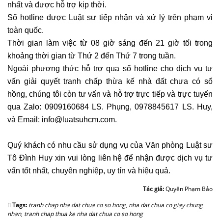
nhất và được hỗ trợ kịp thời.
tố
Số hotline được Luật sư tiếp nhận và xử lý trên phạm vi
nước
toàn quốc.
ngoài
Thời gian làm việc từ 08 giờ sáng đến 21 giờ tối trong
Tư
khoảng thời gian từ Thứ 2 đến Thứ 7 trong tuần.
vấn
Ngoài phương thức hỗ trợ qua số hotline cho dịch vụ tư
giành
quyền
vấn giải quyết tranh chấp thừa kế nhà đất chưa có sổ
nuôi
hồng, chúng tôi còn tư vấn và hỗ trợ trực tiếp và trực tuyến
con
qua Zalo: 0909160684 LS. Phụng, 0978845617 LS. Huy,
khi
và Email: info@luatsuhcm.com.
ly
hôn
Quý khách có nhu cầu sử dụng vụ của Văn phòng Luật sư
Tư
Tô Đình Huy xin vui lòng liên hệ để nhận được dịch vụ tư
vấn
vấn tốt nhất, chuyên nghiệp, uy tín và hiệu quả.
tranh
Tác giả:
Quyên Phạm Bảo
chấp
tài
Tags:
tranh chap nha dat chua co so hong
,
nha dat chua co giay chung
nhan
,
tranh chap thua ke nha dat chua co so hong
sản