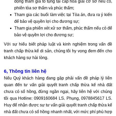
động tham gia tố tụng tại cấp hòa giải cơ sở nếu có,
Tư
phiên tòa sơ thẩm và phúc thẩm;
vấn
Tham gia các buổi làm việc tại Tòa án, đưa ra ý kiến
đơn
để bảo vệ quyền lợi cho đương sự;
phương
Tham gia phiên xét xử sơ thẩm, phúc thẩm nếu có để
ly
bảo vệ quyền lợi cho đương sự;
hôn
Tư
Với sự hiểu biết pháp luật và kinh nghiệm trong vấn đề
vấn
tranh chấp thừa kế di sản, chúng tôi hy vọng đem đến cho
thuận
khách hàng sự hài lòng.
tình
ly
6, Thông tin liên hệ
hôn
Nếu Quý khách hàng đang gặp phải vấn đề pháp lý liên
Tư
quan đến tư vấn giải quyết tranh chấp thừa kế nhà đất
vấn
chưa có sổ hồng, đừng ngần ngại, hãy liên hệ với chúng
ly
tôi qua Hotline: 0909160684 LS. Phụng, 0978845617 LS.
hôn
Huy để nhận được sự tư vấn giải quyết tranh chấp thừa kế
có
nhà đất chưa có sổ hồng nhanh nhất, với mức phí phù hợp
yếu