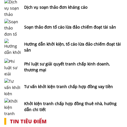
hình
sự
Dịch vụ soạn thảo đơn kháng cáo
Dịch
vụ
Soạn thảo đơn tố cáo lừa đảo chiếm đoạt tài sản
luật
sư
bào
Hướng dẫn khởi kiện, tố cáo lừa đảo chiếm đoạt tài
chữa
sản
án
hình
Phí luật sư giải quyết tranh chấp kinh doanh,
thương mại
sự
Luật
sư
Tư vấn khởi kiện tranh chấp hợp đồng vay tiền
hành
chính
Khởi kiện tranh chấp hợp đồng thuê nhà, hướng
Luật
dẫn chi tiết
sư
sở
TIN TIÊU ĐIỂM