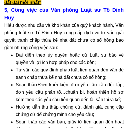
đất đai mới nhất"
sư
5, Công việc của Văn phòng Luật sư Tô Đình
giải
Huy
quyết
tranh
Hiểu được nhu cầu và khó khăn của quý khách hành, Văn
chấp
phòng luật sư Tô Đình Huy cung cấp dịch vụ tư vấn giải
lao
quyết tranh chấp thừa kế nhà đất chưa có sổ hồng bao
động
gồm những công việc sau:
Tư
Đại diện theo ủy quyền hoặc cử Luật sư bảo vệ
vấn
quyền và lợi ích hợp pháp cho các bên;
pháp
Tư vấn các quy định pháp luật liên quan đến vấn đề
luật
tranh chấp thừa kế nhà đất chưa có sổ hồng;
lao
Soạn thảo Đơn khởi kiện, đơn yêu cầu cầu độc lập,
động
đơn yêu cầu phản tố…chuẩn bị, hoàn thiện hồ sơ
Hôn
kèm theo các yêu cầu liên quan đến tài sản thừa kế;
nhân
Hướng dẫn thu thập chứng cứ, đánh giá, cung cấp
-
chứng cứ để chứng minh cho yêu cầu;
gia
Soạn thảo các văn bản, giấy tờ liên quan đến hoạt
đình