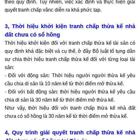
theo quy định. Tuy nhiên, việc xác định và thực hiện giải
mục
đích
quyết tranh chấp vânc diễn ra khá phức tạp.
quyền
sử
3, Thời hiệu khởi kiện tranh chấp thừa kế nhà
dụng
đất chưa có sổ hồng
đất
Thời hiệu khởi kiện đối với tranh chấp thừa kế tài sản có
Dịch
quy định khá đặc biệt và cụ thể, ở đây Bộ luật tố tụng dân
vụ
sự chia thời hiệu tranh chấp thừa kế đối với từng loại tài
tách
sản:
thửa
- Đối với động sản: Thời hiệu người người thừa kế yêu
nhà
cầu chia di sản là 10 năm kể từ thời điểm mở thừa kế.
đất
- Đối với bất động sản: thời hiệu người thừa kế yêu cầu
Dịch
chia di sản là 30 năm kể từ thời điểm mở thừa kế.
vụ
Như vậy, thời hiệu đối với tranh chấp thừa kế nhà đất
xin
chưa có sổ hồng là 30 năm kể từ thời điểm mở thừa kế.
giấy
phép
4, Quy trình giải quyết tranh chấp thừa kế nhà
xây