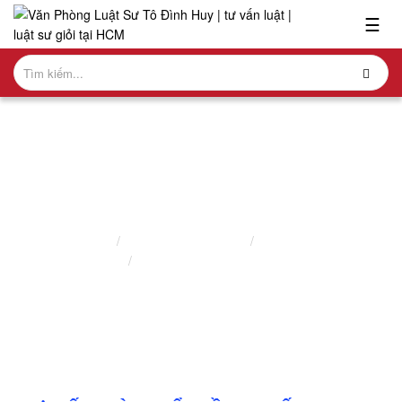
x
☰
GIỚI
THIỆU
LĨNH
VỰC
HÀNH
NGHỀ
DỊCH VỤ ĐĂNG BỘ NHÀ ĐẤT
NGHIÊN
Trang chủ
Lĩnh vực hành nghề
Luật sư nhà đất
CỨU-
Dịch vụ đăng bộ nhà đất
ẤN
PHẨM
HỎI
ĐÁP