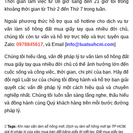
Thời gian làm việc từ 08 giờ sáng đến 21 giờ tối trong
khoảng thời gian từ Thứ 2 đến Thứ 7 trong tuần.
Ngoài phương thức hỗ trợ qua số hotline cho dịch vụ tư
vấn làm sổ hồng đất mua giấy tay qua nhiều đời chủ,
chúng tôi còn tư vấn và hỗ trợ trực tiếp và trực tuyến qua
Zalo:
0978845617
, và Email [
info@luatsuhcm.com
]
Chúng tôi hiểu rằng, vấn đề pháp lý tư vấn làm sổ hồng đất
mua giấy tay qua nhiều đời chủ có thể ảnh hưởng lớn đến
cuộc sống và công việc, thời gian, chi phí của bạn. Hãy để
đội ngũ Luật sư của chúng tôi đồng hành và hỗ trợ bạn giải
quyết các vấn đề pháp lý một cách hiệu quả và chuyên
nghiệp nhất. Chúng tôi luôn sẵn sàng lắng nghe, thấu hiểu
và đồng hành cùng Quý khách hàng trên mỗi bước đường
pháp lý.
Tags:
Khi nào cần làm sổ hồng mới
,
Dịch vụ làm sổ hồng mới tại TP HCM
,
giá trị pháp lý của việc mua bán đất bằng giấy tờ viết tay
,
Đất mua giấy tay