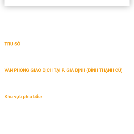
THÔNG TIN LIÊN HỆ
TRỤ SỞ
Địa chỉ: A-10-11 Centana Thủ Thiêm, số 36 Mai Chí Thọ, Phường
Bình Trưng (Q.2 cũ)
, Tp.Hồ Chí Minh
Điện thoại:
028 38991104 - 0978845617
- Luật sư Huy
VĂN PHÒNG GIAO DỊCH TẠI P. GIA ĐỊNH (BÌNH THẠNH CŨ)
Địa chỉ: Lầu 1, số 227A Xô Viết Nghệ Tĩnh, P. Gia Định
, Tp.Hồ
Chí Minh (Gần vòng xoay Hàng Xanh)
Điện thoại:
09
09160684 - Luật sư Phụng
Khu vực phía bắc:
Tầng 18, Tòa nhà N105, Ngõ 89 Đường Nguyễn Phong Sắc,
P.Dịch Vọng Hậu, Quận Cầu Giấy, Hà Nội
Điện thoại: 0967388898 - LS Chính
Email:
info@luatsuhcm.com
Website:
http://luatsuhcm.com/