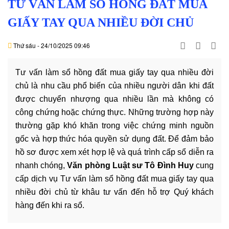
TƯ VẤN LÀM SỔ HỒNG ĐẤT MUA
DỊCH
VỤ
GIẤY TAY QUA NHIỀU ĐỜI CHỦ
VĂN
Thứ sáu - 24/10/2025 09:46
BẢN
Tư vấn làm sổ hồng đất mua giấy tay qua nhiều đời
THỦ
chủ là nhu cầu phổ biến của nhiều người dân khi đất
TỤC
được chuyển nhượng qua nhiều lần mà không có
công chứng hoặc chứng thực. Những trường hợp này
LIÊN
thường gặp khó khăn trong việc chứng minh nguồn
HỆ
gốc và hợp thức hóa quyền sử dụng đất. Để đảm bảo
hồ sơ được xem xét hợp lệ và quá trình cấp sổ diễn ra
nhanh chóng,
Văn phòng Luật sư Tô Đình Huy
cung
cấp dịch vụ Tư vấn làm sổ hồng đất mua giấy tay qua
nhiều đời chủ từ khâu tư vấn đến hỗ trợ Quý khách
hàng đến khi ra sổ.