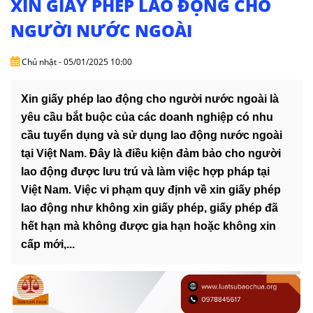
XIN GIẤY PHÉP LAO ĐỘNG CHO
DỊCH
VỤ
NGƯỜI NƯỚC NGOÀI
VĂN
Chủ nhật - 05/01/2025 10:00
BẢN
Xin giấy phép lao động cho người nước ngoài là
THỦ
yêu cầu bắt buộc của các doanh nghiệp có nhu
TỤC
cầu tuyển dụng và sử dụng lao động nước ngoài
tại Việt Nam. Đây là điều kiện đảm bảo cho người
LIÊN
HỆ
lao động được lưu trú và làm việc hợp pháp tại
Việt Nam. Việc vi phạm quy định về xin giấy phép
lao động như không xin giấy phép, giấy phép đã
hết hạn mà không được gia hạn hoặc không xin
cấp mới,...