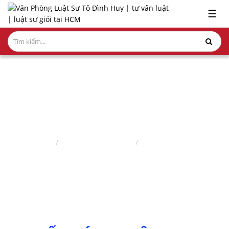
x
☰
GIỚI
THIỆU
LĨNH
VỰC
HÀNH
NGHỀ
LAO ĐỘNG - BẢO HIỂM
NGHIÊN
Trang chủ
Lĩnh vực hành nghề
Lao động - bảo hiểm
CỨU-
ẤN
PHẨM
HỎI
ĐÁP