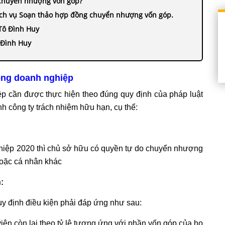
g chuyển nhượng vốn góp?
ịch vụ Soạn thảo hợp đồng chuyển nhượng vốn góp.
 Tô Đình Huy
 Đình Huy
ong doanh nghiệp
p cần được thực hiện theo đúng quy định của pháp luật
nh công ty trách nhiệm hữu hạn, cụ thể:
ghiệp 2020 thì chủ sở hữu có quyền tự do chuyển nhượng
hoặc cá nhân khác
:
y định điều kiện phải đáp ứng như sau:
ên còn lại theo tỷ lệ tương ứng với phần vốn góp của họ