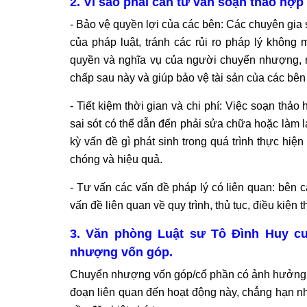
2. Vì sao phải cần tư vấn soạn thảo h
- Bảo vệ quyền lợi của các bên: Các chuyên gia 
của pháp luật, tránh các rủi ro pháp lý không
quyền và nghĩa vụ của người chuyển nhượng, n
chấp sau này và giúp bảo vệ tài sản của các bê
- Tiết kiệm thời gian và chi phí: Việc soạn thả
sai sót có thể dẫn đến phải sửa chữa hoặc làm l
kỳ vấn đề gì phát sinh trong quá trình thực hiệ
chóng và hiệu quả.
- Tư vấn các vấn đề pháp lý có liên quan: bên c
vấn đề liên quan về quy trình, thủ tục, điều kiệ
3. Văn phòng Luật sư Tô Đình Huy c
nhượng vốn góp.
Chuyển nhượng vốn góp/cổ phần có ảnh hưởng lớ
đoạn liên quan đến hoạt động này, chẳng hạn 