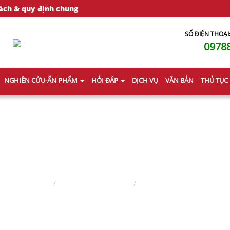
ách & quy định chung
SỐ ĐIỆN THOẠI
0978
NGHIÊN CỨU-ẤN PHẨM
HỎI ĐÁP
DỊCH VỤ
VĂN BẢN
THỦ TỤC
LUẬT SƯ DOANH NGHIỆP
Trang chủ
Lĩnh vực hành nghề
Luật sư doanh nghiệp