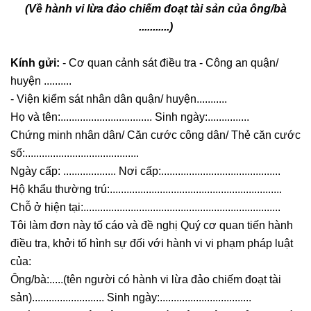
(Về hành vi lừa đảo chiếm đoạt tài sản của ông/bà
...........)
Kính gửi:
- Cơ quan cảnh sát điều tra - Công an quận/
huyện ..........
- Viện kiểm sát nhân dân quận/ huyện...........
Họ và tên:................................. Sinh ngày:...............
Chứng minh nhân dân/ Căn cước công dân/ Thẻ căn cước
số:.........................................
Ngày cấp: ................... Nơi cấp:...........................................
Hộ khẩu thường trú:..............................................................
Chỗ ở hiện tại:.......................................................................
Tôi làm đơn này tố cáo và đề nghị Quý cơ quan tiến hành
điều tra, khởi tố hình sự đối với hành vi vi phạm pháp luật
của:
Ông/bà:.....(tên người có hành vi lừa đảo chiếm đoạt tài
sản).......................... Sinh ngày:.................................