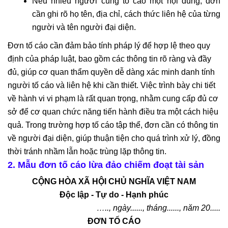
Nếu nhiều người cùng tố cáo một nội dung, đơn
cần ghi rõ họ tên, địa chỉ, cách thức liên hệ của từng
người và tên người đại diện.
Đơn tố cáo cần đảm bảo tính pháp lý để hợp lệ theo quy
định của pháp luật, bao gồm các thông tin rõ ràng và đầy
đủ, giúp cơ quan thẩm quyền dễ dàng xác minh danh tính
người tố cáo và liên hệ khi cần thiết. Việc trình bày chi tiết
về hành vi vi phạm là rất quan trọng, nhằm cung cấp đủ cơ
sở để cơ quan chức năng tiến hành điều tra một cách hiệu
quả. Trong trường hợp tố cáo tập thể, đơn cần có thông tin
về người đại diện, giúp thuận tiện cho quá trình xử lý, đồng
thời tránh nhầm lẫn hoặc trùng lặp thông tin.
2. Mẫu đơn tố cáo lừa đảo chiếm đoạt tài sản
CỘNG HÒA XÃ HỘI CHỦ NGHĨA VIỆT NAM
Độc lập - Tự do - Hạnh phúc
….., ngày......, tháng......, năm 20.....
ĐƠN TỐ CÁO