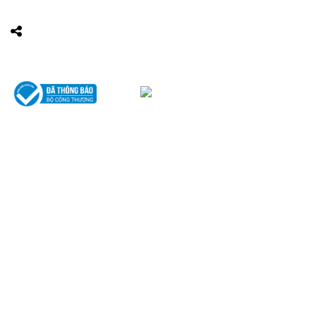
Website:
http://luatsuhcm.com/
Chúng tôi trên mạng xã hội
THÔNG TIN
Giới thiệu về Văn phòng luật sư Tô Đình Huy