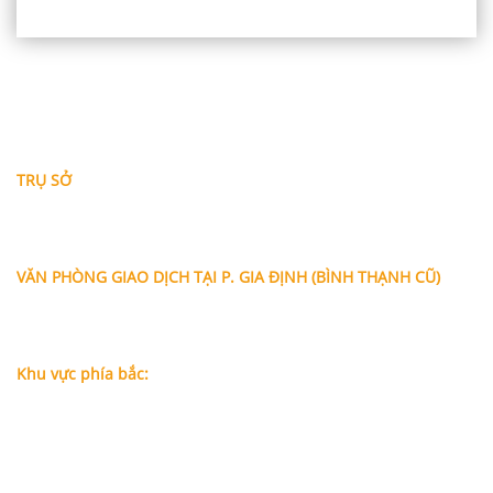
THÔNG TIN LIÊN HỆ
TRỤ SỞ
Địa chỉ: A-10-11 Centana Thủ Thiêm, số 36 Mai Chí Thọ,
Phường Bình Trưng (Q.2 cũ)
, Tp.Hồ Chí Minh
Điện thoại:
028 38991104 - 0978845617
- Luật sư Huy
VĂN PHÒNG GIAO DỊCH TẠI P. GIA ĐỊNH (BÌNH THẠNH CŨ)
Địa chỉ: Lầu 1, số 227A Xô Viết Nghệ Tĩnh, P. Gia Định
, Tp.Hồ
Chí Minh (Gần vòng xoay Hàng Xanh)
Điện thoại:
09
09160684 - Luật sư Phụng
Khu vực phía bắc:
Tầng 18, Tòa nhà N105, Ngõ 89 Đường Nguyễn Phong Sắc,
P.Dịch Vọng Hậu, Quận Cầu Giấy, Hà Nội
Điện thoại: 0967388898 - LS Chính
Email:
info@luatsuhcm.com