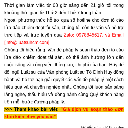
Thời gian làm việc từ 08 giờ sáng đến 21 giờ tối trong
khoảng thời gian từ Thứ 2 đến Thứ 7 trong tuần.
Ngoài phương thức hỗ trợ qua số hotline cho đơn tố cáo
lừa đảo chiếm đoạt tài sản, chúng tôi còn tư vấn và hỗ trợ
trực tiếp và trực tuyến qua
Zalo: 0978845617, và Email
[info@luatsuhcm.com]
Chúng tôi hiểu rằng, vấn đề pháp lý soạn thảo đơn tố cáo
lừa đảo chiếm đoạt tài sản, có thể ảnh hưởng lớn đến
cuộc sống và công việc, thời gian, chi phí của bạn. Hãy để
đội ngũ Luật sư của Văn phòng Luật sư Tô Đình Huy đồng
hành và hỗ trợ bạn giải quyết các vấn đề pháp lý một cách
hiệu quả và chuyên nghiệp nhất. Chúng tôi luôn sẵn sàng
lắng nghe, thấu hiểu và đồng hành cùng Quý khách hàng
trên mỗi bước đường pháp lý.
>>> Tham khảo bài viết:
"Giá dịch vụ soạn thảo đơn
khởi kiện, đơn yêu cầu"
Tác giả:
admin Tô Đình Huy