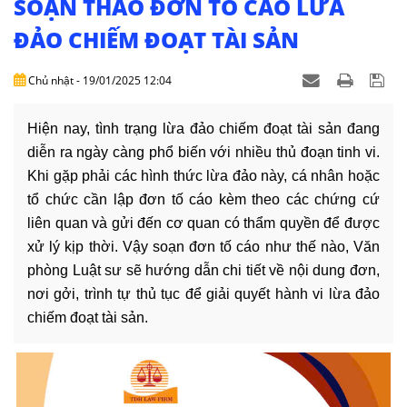
SOẠN THẢO ĐƠN TỐ CÁO LỪA
DỊCH
VỤ
ĐẢO CHIẾM ĐOẠT TÀI SẢN
VĂN
Chủ nhật - 19/01/2025 12:04
BẢN
Hiện nay, tình trạng lừa đảo chiếm đoạt tài sản đang
THỦ
diễn ra ngày càng phổ biến với nhiều thủ đoạn tinh vi.
TỤC
Khi gặp phải các hình thức lừa đảo này, cá nhân hoặc
tổ chức cần lập đơn tố cáo kèm theo các chứng cứ
LIÊN
HỆ
liên quan và gửi đến cơ quan có thẩm quyền để được
xử lý kịp thời. Vậy soạn đơn tố cáo như thế nào, Văn
phòng Luật sư sẽ hướng dẫn chi tiết về nội dung đơn,
nơi gởi, trình tự thủ tục để giải quyết hành vi lừa đảo
chiếm đoạt tài sản.