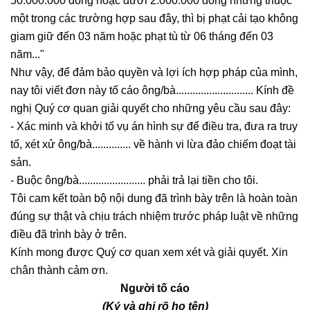
50.000.000 đồng hoặc dưới 2.000.000 đồng nhưng thuộc
một trong các trường hợp sau đây, thì bị phạt cải tạo không
giam giữ đến 03 năm hoặc phạt tù từ 06 tháng đến 03
năm..."
Như vậy, để đảm bảo quyền và lợi ích hợp pháp của mình,
nay tôi viết đơn này tố cáo ông/bà............................ Kính đề
nghị Quý cơ quan giải quyết cho những yêu cầu sau đây:
- Xác minh và khởi tố vụ án hình sự để điều tra, đưa ra truy
tố, xét xử ông/bà.............. về hành vi lừa đảo chiếm đoạt tài
sản.
- Buộc ông/bà........................ phải trả lại tiền cho tôi.
Tôi cam kết toàn bộ nội dung đã trình bày trên là hoàn toàn
đúng sự thật và chịu trách nhiệm trước pháp luật về những
điều đã trình bày ở trên.
Kính mong được Quý cơ quan xem xét và giải quyết. Xin
chân thành cảm ơn.
Người tố cáo
(Ký và ghi rõ họ tên)