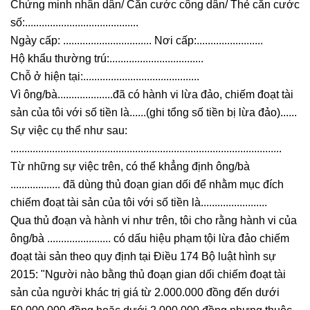
Chứng minh nhân dân/ Căn cước công dân/ Thẻ căn cước
số:.........................................
Ngày cấp: ................................ Nơi cấp:........................
Hộ khẩu thường trú:..................................
Chỗ ở hiện tại:..........................................
Vì ông/bà....................đã có hành vi lừa đảo, chiếm đoạt tài
sản của tôi với số tiền là......(ghi tổng số tiền bị lừa đảo)......
Sự việc cụ thể như sau:
..................................................................................................
Từ những sự việc trên, có thể khẳng định ông/bà
.................. đã dùng thủ đoạn gian dối để nhằm mục đích
chiếm đoạt tài sản của tôi với số tiền là........................
Qua thủ đoạn và hành vi như trên, tôi cho rằng hành vi của
ông/bà ....................... có dấu hiệu phạm tội lừa đảo chiếm
đoạt tài sản theo quy định tại Điều 174 Bộ luật hình sự
2015: "Người nào bằng thủ đoạn gian dối chiếm đoạt tài
sản của người khác trị giá từ 2.000.000 đồng đến dưới