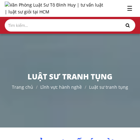
x
☰
GIỚI
THIỆU
LĨNH
VỰC
HÀNH
NGHỀ
LUẬT SƯ TRANH TỤNG
NGHIÊN
Trang chủ
Lĩnh vực hành nghề
Luật sư tranh tụng
CỨU-
ẤN
PHẨM
HỎI
ĐÁP