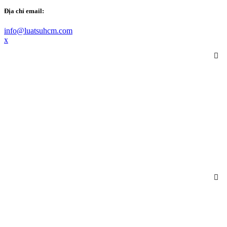
Địa chỉ email:
info@luatsuhcm.com
x
GIỚI THIỆU
+ VỀ CHÚNG TÔI
+ NHÂN SỰ
+ GIAO DỊCH NỔI BẬT
+ VĂN HÓA - HOẠT ĐỘNG
LĨNH VỰC HÀNH NGHỀ
LUẬT SƯ DOANH NGHIỆP
DỊCH VỤ LUẬT SƯ RIÊNG CHO DOANH NGHIỆP