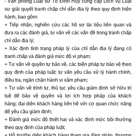
- Văn phòng Luật sư Tô Đình Huy cung cấp Dịch vụ Luật
sư giải quyết tranh chấp chỉ dẫn địa lý theo quy định hiện
hành, bao gồm:
+ Tiếp nhận, nghiên cứu các hồ sơ tài liệu liên quan và
đưa ra các đánh giá, tư vấn về các vấn đề trong tranh chấp
chỉ dẫn địa lý;
+ Xác định tình trạng pháp lý của chỉ dẫn địa lý đang có
tranh chấp và đánh giá mức độ vi phạm;
+ Tư vấn về quyền tự bảo vệ, các biện pháp tự bảo vệ theo
quy định của pháp luật; tư vấn yêu cầu xử lý hành chính,
điều tra, ngăn chặn hành vi xâm phạm;
+ Tư vấn về trình tự, thủ tục yêu cầu giám định sở hữu trí
tuệ để bảo vệ quyền và lợi ích hợp pháp của khách
hàng; đại diện khách hàng liên hệ với cơ quan chức năng
để yêu cầu giám định;
+ Đánh giá mức độ thiệt hại và xác định mức bồi thường
theo quy định của pháp luật;
+ Hỗ trợ/đại diện khách hàng tham gia đàm phán, thương