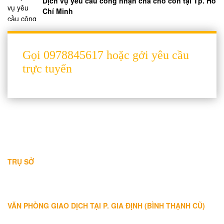
Dịch vụ yêu cầu công nhận cha cho con tại Tp. Hồ
Chí Minh
Gọi 0978845617 hoặc gởi yêu cầu
trực tuyến
THÔNG TIN LIÊN HỆ
TRỤ SỞ
Địa chỉ: A-10-11 Centana Thủ Thiêm, số 36 Mai Chí Thọ, Phường
Bình Trưng (Q.2 cũ)
, Tp.Hồ Chí Minh
Điện thoại:
028 38991104 - 0978845617
- Luật sư Huy
VĂN PHÒNG GIAO DỊCH TẠI P. GIA ĐỊNH (BÌNH THẠNH CŨ)
Địa chỉ: Lầu 1, số 227A Xô Viết Nghệ Tĩnh, P. Gia Định
, Tp.Hồ