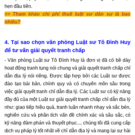
hẹn đầu tiên.
>> Tham khảo chi phí thuê luật sư dân sự là bao
nhiêu?
4. Tại sao chọn văn phòng Luật sư Tô Đình Huy
để tư vấn giải quyết tranh chấp
- Văn phòng Luật sư Tô Đình Huy là đơn vị đã có bề dày
hoạt động tranh tụng nói chung và giải quyết tranh chấp chỉ
dẫn địa lý nói riêng. Được tập hợp bởi các Luật sư được
đào tạo bài bản, chính quy và có chuyên môn sâu trong
việc giải quyết tranh chỉ dẫn địa lý. Các Luật sư có kỹ năng
đầy đủ của một Luật sư giải quyết tranh chấp chỉ dẫn địa lý
như: giao tiếp hiệu quả, tranh luận nhanh nhạy và sắc bén,
nghiên cứu và phân tích vấn đề chính xác và sâu sắc, có
kỹ năng đàm phán và thuyết phục..., chúng tôi đã cung cấp
dịch vụ pháp lý tốt nhất về chỉ dẫn địa lý và mang lại sự hài