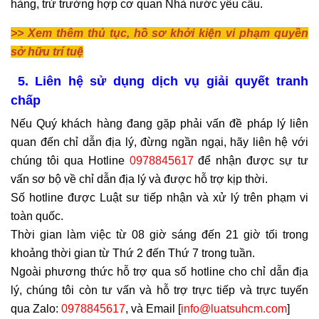
hàng, trừ trường hợp cơ quan Nhà nước yêu cầu.
>> Xem thêm thủ tục, hồ sơ khởi kiện vi phạm quyền
sở hữu trí tuệ
5. Liên hệ sử dụng dịch vụ giải quyết tranh
chấp
Nếu Quý khách hàng đang gặp phải vấn đề pháp lý liên
quan đến chỉ dẫn địa lý, đừng ngần ngại, hãy liên hệ với
chúng tôi qua Hotline
0978845617
để nhận được sự tư
vấn sơ bộ về chỉ dẫn địa lý và được hỗ trợ kịp thời.
Số hotline được Luật sư tiếp nhận và xử lý trên phạm vi
toàn quốc.
Thời gian làm việc từ 08 giờ sáng đến 21 giờ tối trong
khoảng thời gian từ Thứ 2 đến Thứ 7 trong tuần.
Ngoài phương thức hỗ trợ qua số hotline cho chỉ dẫn địa
lý, chúng tôi còn tư vấn và hỗ trợ trực tiếp và trực tuyến
qua Zalo:
0978845617
, và Email [
info@luatsuhcm.com
]