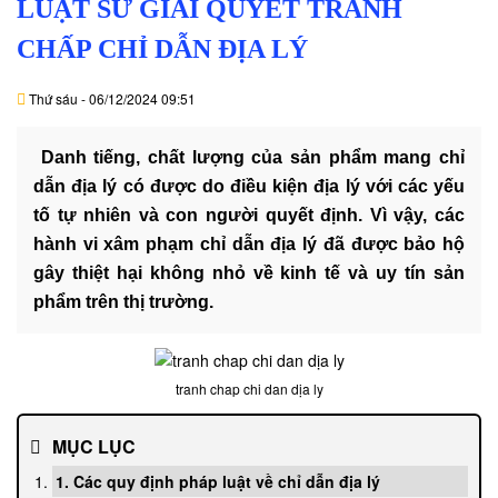
LUẬT SƯ GIẢI QUYẾT TRANH
DỊCH
VỤ
CHẤP CHỈ DẪN ĐỊA LÝ
VĂN
Thứ sáu - 06/12/2024 09:51
BẢN
Danh tiếng, chất lượng của sản phẩm mang chỉ
THỦ
dẫn địa lý có được do điều kiện địa lý với các yếu
TỤC
tố tự nhiên và con người quyết định. Vì vậy, các
hành vi xâm phạm chỉ dẫn địa lý đã được bảo hộ
LIÊN
gây thiệt hại không nhỏ về kinh tế và uy tín sản
HỆ
phẩm trên thị trường.
tranh chap chi dan dịa ly
MỤC LỤC
1. Các quy định pháp luật về chỉ dẫn địa lý