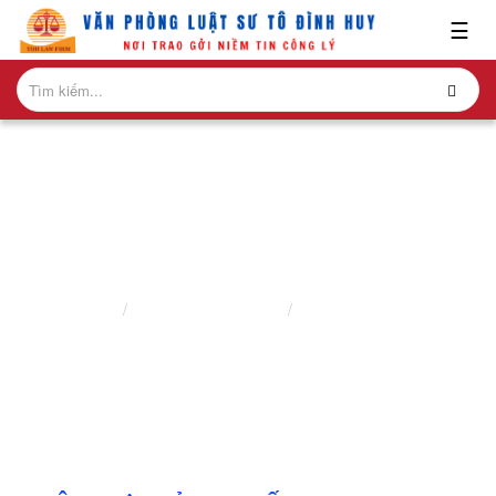
x
☰
GIỚI
THIỆU
LĨNH
VỰC
HÀNH
NGHỀ
LUẬT SƯ SỞ HỮU TRÍ TUỆ
NGHIÊN
Trang chủ
Lĩnh vực hành nghề
Luật sư sở hữu trí tuệ
CỨU-
ẤN
PHẨM
HỎI
ĐÁP