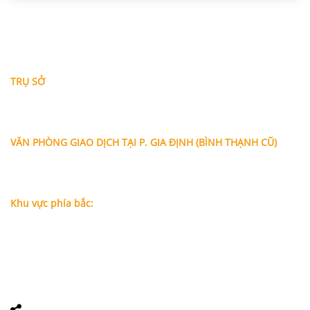
THÔNG TIN LIÊN HỆ
TRỤ SỞ
Địa chỉ: A-10-11 Centana Thủ Thiêm, số 36 Mai Chí Thọ,
Phường Bình Trưng (Q.2 cũ)
, Tp.Hồ Chí Minh
Điện thoại:
028 38991104 - 0978845617
- Luật sư Huy
VĂN PHÒNG GIAO DỊCH TẠI P. GIA ĐỊNH (BÌNH THẠNH CŨ)
Địa chỉ: Lầu 1, số 227A Xô Viết Nghệ Tĩnh, P. Gia Định
, Tp.Hồ
Chí Minh (Gần vòng xoay Hàng Xanh)
Điện thoại:
09
09160684 - Luật sư Phụng
Khu vực phía bắc:
Tầng 18, Tòa nhà N105, Ngõ 89 Đường Nguyễn Phong Sắc,
P.Dịch Vọng Hậu, Quận Cầu Giấy, Hà Nội
Điện thoại: 0967388898 - LS Chính
Email:
info@luatsuhcm.com
Website:
http://luatsuhcm.com/