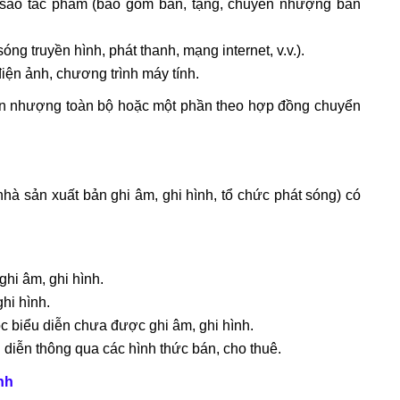
 sao tác phẩm (bao gồm bán, tặng, chuyển nhượng bản
g truyền hình, phát thanh, mạng internet, v.v.).
ện ảnh, chương trình máy tính.
n nhượng toàn bộ hoặc một phần theo hợp đồng chuyển
hà sản xuất bản ghi âm, ghi hình, tổ chức phát sóng) có
ghi âm, ghi hình.
hi hình.
c biểu diễn chưa được ghi âm, ghi hình.
diễn thông qua các hình thức bán, cho thuê.
nh