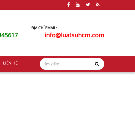
:
ĐỊA CHỈ EMAIL:
845617
info@luatsuhcm.com
LIÊN HỆ