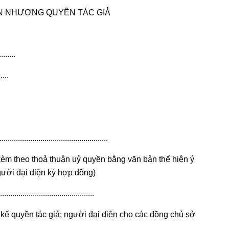
 NHƯỢNG QUYỀN TÁC GIẢ
......
.....
..............................................
kèm theo thoả thuận uỷ quyền bằng văn bản thể hiện ý
gười đại diện ký hợp đồng)
..............................................
kế quyền tác giả;
người
đại diện cho các đồng chủ sở