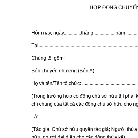
HỢP ĐỒNG CHUYỂN
Hôm nay, ngày..............tháng..................năm ...........
Tại................................................................................
Chúng tôi gồm:
Bên chuyển nhượng (Bên A):
Họ và tên/Tên tổ chức: ....................................................
(Trong trường hợp có đồng chủ sở hữu thì phải 
chí chung của tất cả các đồng chủ sở hữu cho n
Là:.................................................................................
(Tác giả, Chủ sở hữu quyền tác giả; Người thừa 
hữu, người đại diện cho các đồng thừa kế)