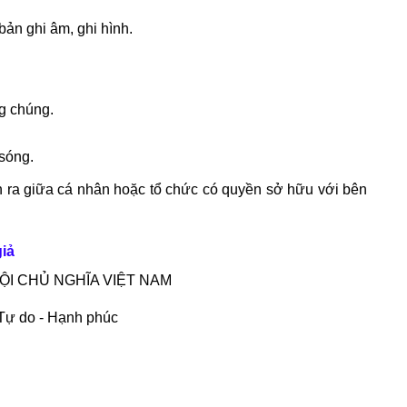
ản ghi âm, ghi hình.
g chúng.
sóng.
 ra giữa cá nhân hoặc tổ chức có quyền sở hữu với bên
iả
ỘI CHỦ NGHĨA VIỆT NAM
 Tự do - Hạnh phúc