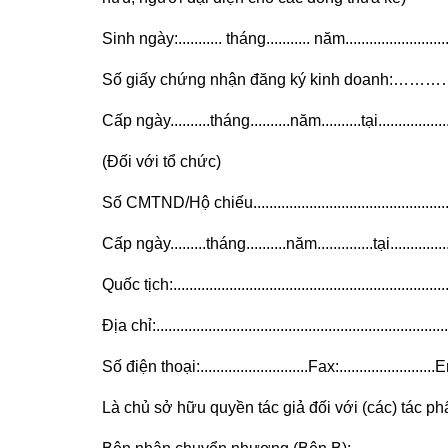
Sinh ngày:........... tháng........... năm................................
Số giấy chứng nhận đăng ký kinh d
Cấp ngày..........tháng..........năm..........tại.........................
(Đối với tổ chức)
Số CMTND/Hộ chiếu........................................................
Cấp ngày.........tháng..........năm..............tại......................
Quốc tịch:.......................................................................
Địa chỉ:..........................................................................
Số điện thoại:...........................Fax:........................Email
Là chủ sở hữu quyền tác giả đối với (các) tác phẩm:...........