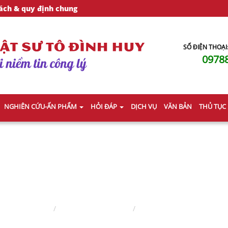
ách & quy định chung
SỐ ĐIỆN THOẠI
0978
NGHIÊN CỨU-ẤN PHẨM
HỎI ĐÁP
DỊCH VỤ
VĂN BẢN
THỦ TỤC
LUẬT SƯ SỞ HỮU TRÍ TUỆ
Trang chủ
Lĩnh vực hành nghề
Luật sư sở hữu trí tuệ