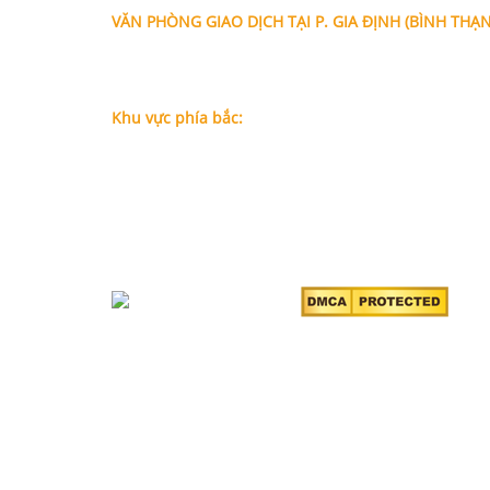
VĂN PHÒNG GIAO DỊCH TẠI P. GIA ĐỊNH (BÌNH THẠ
Địa chỉ: Lầu 1, số 227A Xô Viết Nghệ Tĩnh, P. Gia Đị
Chí Minh (Gần vòng xoay Hàng Xanh)
Điện thoại:
09
09160684 - Luật sư Phụng
Khu vực phía bắc:
Tầng 18, Tòa nhà N105, Ngõ 89 Đường Nguyễn Phon
P.Dịch Vọng Hậu, Quận Cầu Giấy, Hà Nội
Điện thoại: 0967388898 - LS Chính
Email:
info@luatsuhcm.com
Website:
http://luatsuhcm.com/