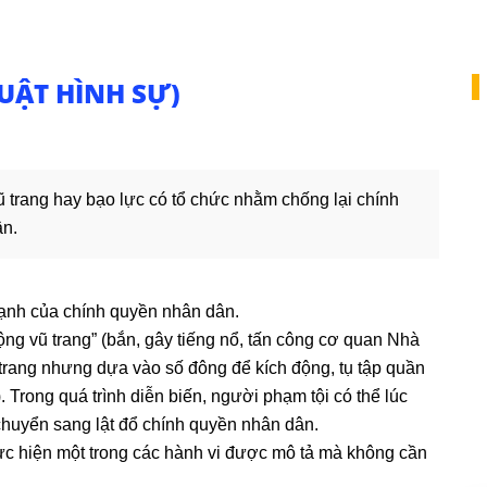
LUẬT HÌNH SỰ)
vũ trang hay bạo lực có tổ chức nhằm chống lại chính
ân.
ạnh của chính quyền nhân dân.
ộng vũ trang” (bắn, gây tiếng nổ, tấn công cơ quan Nhà
trang nhưng dựa vào số đông để kích động, tụ tập quần
. Trong quá trình diễn biến, người phạm tội có thể lúc
chuyển sang lật đổ chính quyền nhân dân.
hực hiện một trong các hành vi được mô tả mà không cần