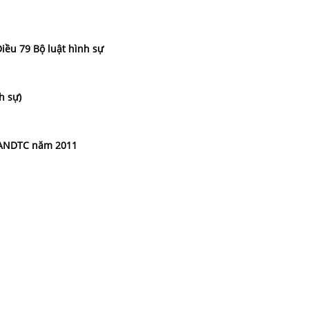
iều 79 Bộ luật hình sự
h sự)
 TANDTC năm 2011
THÔNG TIN
LĨNH VỰC 
Giới thiệu về Văn phòng luật
Luật sư doanh
Thọ,
sư Tô Đình Huy
Luật sư nhà đ
Lĩnh vực hoạt động
uy