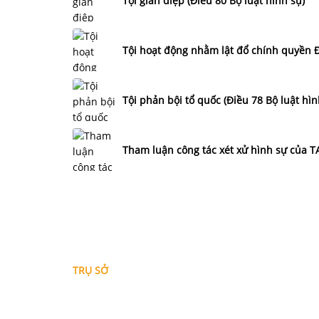
Tội gián điệp (Điều 80 Bộ luật hình sự)
Tội hoạt động nhằm lật đổ chính quyền Đ
Tội phản bội tổ quốc (Điều 78 Bộ luật hìn
Tham luận công tác xét xử hình sự của
THÔNG TIN LIÊN HỆ
TRỤ SỞ
Địa chỉ: A-10-11 Centana Thủ Thiêm, số 36 Mai Chí 
Phường Bình Trưng (Q.2 cũ)
, Tp.Hồ Chí Minh
Điện thoại:
028 38991104 - 0978845617
- Luật sư H