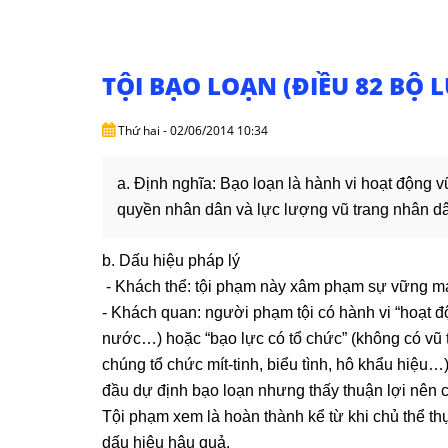
TỘI BẠO LOẠN (ĐIỀU 82 BỘ 
Thứ hai - 02/06/2014 10:34
a. Định nghĩa: Bạo loạn là hành vi hoạt động 
quyền nhân dân và lực lượng vũ trang nhân d
b. Dấu hiệu pháp lý
- Khách thể: tội phạm này xâm phạm sự vững m
- Khách quan: người phạm tội có hành vi “hoạt đ
nước…) hoặc “bạo lực có tổ chức” (không có vũ 
chúng tổ chức mít-tinh, biểu tình, hô khẩu hiệu…)
đầu dự định bạo loạn nhưng thấy thuận lợi nên 
Tội phạm xem là hoàn thành kể từ khi chủ thể t
dấu hiệu hậu quả.