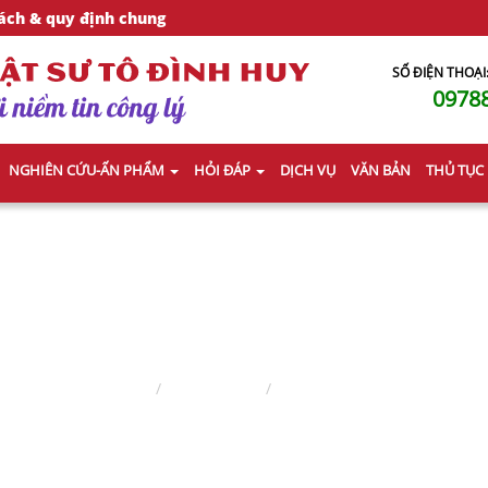
ách & quy định chung
SỐ ĐIỆN THOẠI
0978
NGHIÊN CỨU-ẤN PHẨM
HỎI ĐÁP
DỊCH VỤ
VĂN BẢN
THỦ TỤC
PHÁP LUẬT HÌNH SỰ
Trang chủ
Nghiên cứu
Pháp Luật Hình Sự