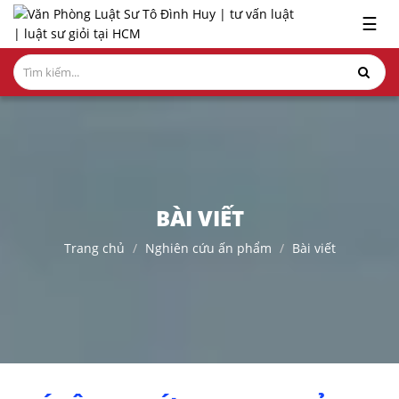
x
☰
GIỚI
THIỆU
LĨNH
VỰC
HÀNH
NGHỀ
BÀI VIẾT
NGHIÊN
Trang chủ
Nghiên cứu ấn phẩm
Bài viết
CỨU-
ẤN
PHẨM
HỎI
ĐÁP