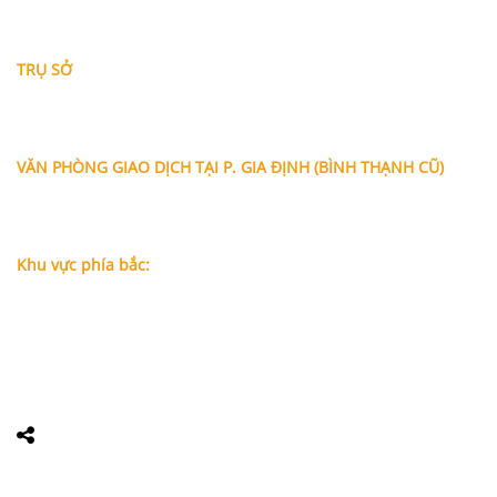
THÔNG TIN LIÊN HỆ
TRỤ SỞ
Địa chỉ: A-10-11 Centana Thủ Thiêm, số 36 Mai Chí Thọ,
Phường Bình Trưng (Q.2 cũ)
, Tp.Hồ Chí Minh
Điện thoại:
028 38991104 - 0978845617
- Luật sư Huy
VĂN PHÒNG GIAO DỊCH TẠI P. GIA ĐỊNH (BÌNH THẠNH CŨ)
Địa chỉ: Lầu 1, số 227A Xô Viết Nghệ Tĩnh, P. Gia Định
, Tp.Hồ
Chí Minh (Gần vòng xoay Hàng Xanh)
Điện thoại:
09
09160684 - Luật sư Phụng
Khu vực phía bắc:
Tầng 18, Tòa nhà N105, Ngõ 89 Đường Nguyễn Phong Sắc,
P.Dịch Vọng Hậu, Quận Cầu Giấy, Hà Nội
Điện thoại: 0967388898 - LS Chính
Email:
info@luatsuhcm.com
Website:
http://luatsuhcm.com/
Chúng tôi trên mạng xã hội