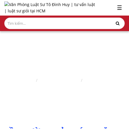
x
☰
GIỚI
THIỆU
LĨNH
VỰC
HÀNH
NGHỀ
LUẬT SƯ NHÀ ĐẤT
NGHIÊN
Trang chủ
Lĩnh vực hành nghề
Luật sư nhà đất
CỨU-
ẤN
PHẨM
HỎI
ĐÁP