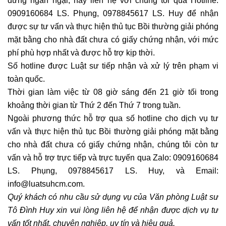
đừng ngần ngại, hãy liên hệ với chúng tôi qua Hotline:
0909160684 LS. Phụng, 0978845617 LS. Huy để nhận
được sự tư vấn và thực hiện thủ tục Bồi thường giải phóng
mặt bằng cho nhà đất chưa có giấy chứng nhận, với mức
phí phù hợp nhất và được hỗ trợ kịp thời.
Số hotline được Luật sư tiếp nhận và xử lý trên phạm vi
toàn quốc.
Thời gian làm việc từ 08 giờ sáng đến 21 giờ tối trong
khoảng thời gian từ Thứ 2 đến Thứ 7 trong tuần.
Ngoài phương thức hỗ trợ qua số hotline cho dịch vụ tư
vấn và thực hiện thủ tục Bồi thường giải phóng mặt bằng
cho nhà đất chưa có giấy chứng nhận, chúng tôi còn tư
vấn và hỗ trợ trực tiếp và trực tuyến qua Zalo: 0909160684
LS. Phụng, 0978845617 LS. Huy, và Email:
info@luatsuhcm.com.
Quý khách có nhu cầu sử dụng vụ của Văn phòng Luật sư
Tô Đình Huy xin vui lòng liên hệ để nhận được dịch vụ tư
vấn tốt nhất, chuyên nghiệp, uy tín và hiệu quả.