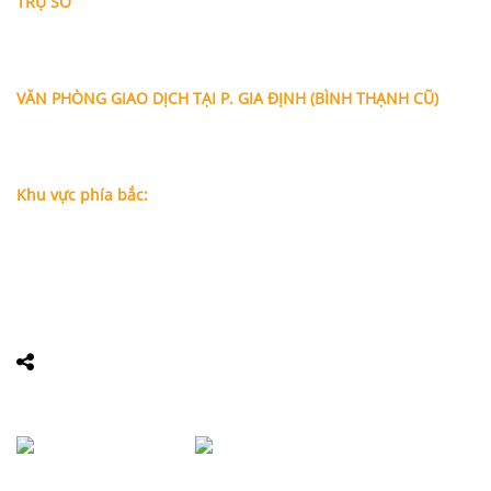
TRỤ SỞ
Địa chỉ: A-10-11 Centana Thủ Thiêm, số 36 Mai Chí Thọ,
Phường Bình Trưng (Q.2 cũ)
, Tp.Hồ Chí Minh
Điện thoại:
028 38991104 - 0978845617
- Luật sư Huy
VĂN PHÒNG GIAO DỊCH TẠI P. GIA ĐỊNH (BÌNH THẠNH CŨ)
Địa chỉ: Lầu 1, số 227A Xô Viết Nghệ Tĩnh, P. Gia Định
, Tp.Hồ
Chí Minh (Gần vòng xoay Hàng Xanh)
Điện thoại:
09
09160684 - Luật sư Phụng
Khu vực phía bắc:
Tầng 18, Tòa nhà N105, Ngõ 89 Đường Nguyễn Phong Sắc,
P.Dịch Vọng Hậu, Quận Cầu Giấy, Hà Nội
Điện thoại: 0967388898 - LS Chính
Email:
info@luatsuhcm.com
Website:
http://luatsuhcm.com/
Chúng tôi trên mạng xã hội