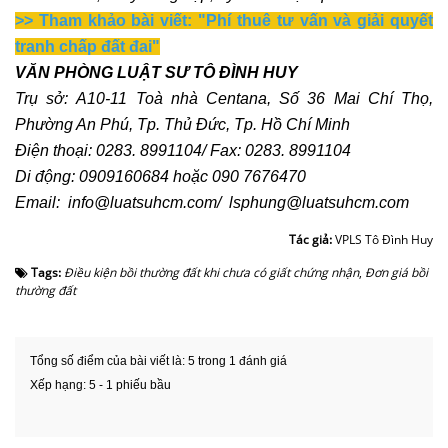
>> Tham khảo bài viết: "Phí thuê tư vấn và giải quyết
tranh chấp đất đai"
VĂN PHÒNG LUẬT SƯ TÔ ĐÌNH HUY
Trụ sở: A10-11 Toà nhà Centana, Số 36 Mai Chí Thọ,
Phường An Phú, Tp. Thủ Đức, Tp. Hồ Chí Minh
Điện thoại: 0283. 8991104/ Fax: 0283. 8991104
Di động: 0909160684 hoặc 090 7676470
Email:
info@luatsuhcm.com
/
lsphung@luatsuhcm.com
Tác giả:
VPLS Tô Đình Huy
Tags:
Điều kiện bồi thường đất khi chưa có giất chứng nhận
,
Đơn giá bồi
thường đất
Tổng số điểm của bài viết là: 5 trong 1 đánh giá
Xếp hạng:
5
-
1
phiếu bầu