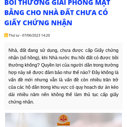
BỒI THƯỜNG GIẢI PHÓNG MẶT
DỊCH
VỤ
BẰNG CHO NHÀ ĐẤT CHƯA CÓ
GIẤY CHỨNG NHẬN
VĂN
BẢN
Thứ tư - 07/06/2023 14:20
THỦ
TỤC
Nhà, đất đang sử dụng, chưa được cấp Giấy chứng
nhận (sổ hồng), khi Nhà nước thu hồi đất có được bồi
LIÊN
thường không? Quyền lợi của người dân trong trường
HỆ
hợp này sẽ được đảm bảo như thế nào? Đây không là
vấn đề mới nhưng vẫn là vấn đề còn nhiều trăn trở
của các hộ dân trong khu vực có quy hoạch dự án kéo
dài nhiều năm nên không thể làm thủ tục cấp giấy
chứng nhận.