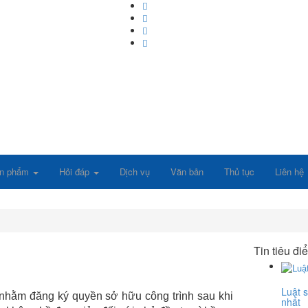
ấn phẩm
Hỏi đáp
Dịch vụ
Văn bản
Thủ tục
Liên hệ
Tin tiêu đi
Luật s
, nhằm đăng ký quyền sở hữu công trình sau khi
nhất