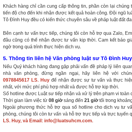
Khách hàng chỉ cần cung cấp thông tin, phần còn lại chúng t
tiến độ cho đến khi nhận được kết quả hoàn công. Đội ngũ luậ
Tô Đình Huy đều có kiến thức chuyên sâu về pháp luật đất đa
Bên cạnh tư vấn trực tiếp, chúng tôi còn hỗ trợ qua Zalo, E
đâu cũng có thể nhận được tư vấn kịp thời. Cam kết báo giá
ngờ trong quá trình thực hiện dịch vụ.
5. Thông tin liên hệ Văn phòng luật sư Tô Đình Huy
Nếu Quý khách hàng đang gặp phải vấn đề pháp lý liên quan 
nhà văn phòng, đừng ngần ngại, hãy liên hệ với chú
0978845617 LS. Huy
để nhận được sự tư vấn và thực hiệ
nhất, với mức phí phù hợp nhất và được hỗ trợ kịp thời.
Số hotline được Luật sư tiếp nhận và xử lý trên phạm vi toàn 
Thời gian làm việc từ
08 giờ
sáng đến
21 giờ
tối trong khoảng
Ngoài phương thức hỗ trợ qua số hotline cho dịch vụ tư v
phòng, chúng tôi còn tư vấn và hỗ trợ trực tiếp và trực tuyến
LS. Huy, và Email: info@luatsuhcm.com.