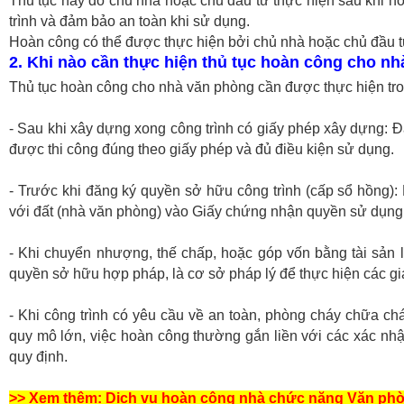
Thủ tục này do chủ nhà hoặc chủ đầu tư thực hiện sau khi ho
trình và đảm bảo an toàn khi sử dụng.
Hoàn công có thể được thực hiện bởi chủ nhà hoặc chủ đầu tư,
2. Khi nào cần thực hiện thủ tục hoàn công cho n
Thủ tục hoàn công cho nhà văn phòng cần được thực hiện tr
- Sau khi xây dựng xong công trình có giấy phép xây dựng: Đ
được thi công đúng theo giấy phép và đủ điều kiện sử dụng.
- Trước khi đăng ký quyền sở hữu công trình (cấp sổ hồng):
với đất (nhà văn phòng) vào Giấy chứng nhận quyền sử dụng đ
- Khi chuyển nhượng, thế chấp, hoặc góp vốn bằng tài sản 
quyền sở hữu hợp pháp, là cơ sở pháp lý để thực hiện các gi
- Khi công trình có yêu cầu về an toàn, phòng cháy chữa chá
quy mô lớn, việc hoàn công thường gắn liền với các xác n
quy định.
>> Xem thêm: Dịch vụ hoàn công nhà chức năng Văn phò