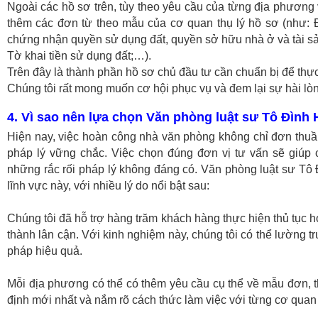
Ngoài các hồ sơ trên, tùy theo yêu cầu của từng địa phương 
thêm các đơn từ theo mẫu của cơ quan thụ lý hồ sơ (như:
chứng nhận quyền sử dụng đất, quyền sở hữu nhà ở và tài sản 
Tờ khai tiền sử dụng đất;…).
Trên đây là thành phần hồ sơ chủ đầu tư cần chuẩn bị để thự
Chúng tôi rất mong muốn cơ hội phục vụ và đem lại sự hài lò
4. Vì sao nên lựa chọn Văn phòng luật sư Tô Đình
Hiện nay, việc hoàn công nhà văn phòng không chỉ đơn thuần 
pháp lý vững chắc. Việc chọn đúng đơn vị tư vấn sẽ giúp ch
những rắc rối pháp lý không đáng có. Văn phòng luật sư Tô Đ
lĩnh vực này, với nhiều lý do nổi bật sau:
Chúng tôi đã hỗ trợ hàng trăm khách hàng thực hiện thủ tục 
thành lân cận. Với kinh nghiệm này, chúng tôi có thể lường 
pháp hiệu quả.
Mỗi địa phương có thể có thêm yêu cầu cụ thể về mẫu đơn, t
định mới nhất và nắm rõ cách thức làm việc với từng cơ quan 