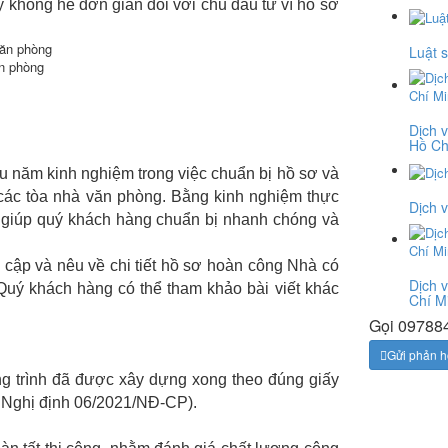
y không hề đơn giản đối với chủ đầu tư vì hồ sơ
Luật 
n phòng
Dịch v
Hồ Ch
u năm kinh nghiệm trong việc chuẩn bị hồ sơ và
ó các tòa nhà văn phòng. Bằng kinh nghiệm thực
Dịch v
ẽ giúp quý khách hàng chuẩn bị nhanh chóng và
đề cập và nêu về chi tiết hồ sơ hoàn công Nhà có
Dịch 
Quý khách hàng có thể tham khảo bài viết khác
Chí M
Gọi 097884
Gửi phản h
ng trình đã được xây dựng xong theo đúng giấy
3 Nghị định 06/2021/NĐ-CP).