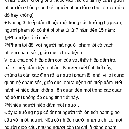
khách quan, không phụ thuộc vào thái độ tâm lý của người
phạm tội (không cần biết người phạm tội có biết được điều
đó hay không).
+ Khung 3: hiếp dâm thuộc một trong các trường hợp sau,
người phạm tội có thể bị phạt tù từ 7 năm đến 15 năm:
@Phạm tội có tổ chức;
@Phạm tội đối với người mà người phạm tội có trách
nhiệm chăm sóc, giáo dục, chữa bệnh.
Ví dụ, cha ghẻ hiếp dâm con của vợ, thầy hiếp dâm trò,
bác sĩ hiếp dâm bệnh nhân...Khi xem xét tình tiết này,
chúng ta cần xác định rõ là người phạm tội phải vì lợi dụng
quan hệ chăm sóc, giáo dục, chữa bệnh để hiếp dâm. Nếu
hành vi hiếp dâm không liên quan đến một trong các quan
hệ đó thì không áp dụng tình tiết này.
@Nhiều người hiếp dâm một người.
Đây là trường hợp có từ hai người trở lên tiến hành giao
cấu với một người. Nếu có nhiều người nhưng chỉ có một
người giao cấu, những người còn lại chỉ là đồng phạm