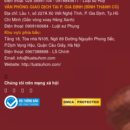
Điện thoại:
028 38991104 - 0978845617
- Luật sư Huy
VĂN PHÒNG GIAO DỊCH TẠI P. GIA ĐỊNH (BÌNH THẠNH CŨ)
Địa chỉ: Lầu 1, số 227A Xô Viết Nghệ Tĩnh, P. Gia Định
, Tp.Hồ
Chí Minh (Gần vòng xoay Hàng Xanh)
Điện thoại:
09
09160684 - Luật sư Phụng
Khu vực phía bắc:
Tầng 18, Tòa nhà N105, Ngõ 89 Đường Nguyễn Phong Sắc,
P.Dịch Vọng Hậu, Quận Cầu Giấy, Hà Nội
Điện thoại: 0967388898 - LS Chính
Email:
info@luatsuhcm.com
Website:
http://luatsuhcm.com/
Chúng tôi trên mạng xã hội