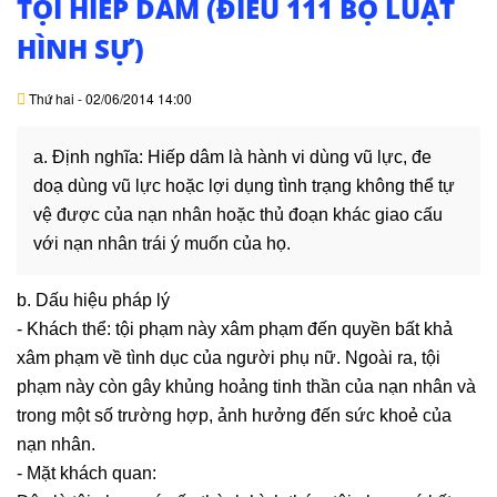
TỘI HIẾP DÂM (ĐIỀU 111 BỘ LUẬT
DỊCH
VỤ
HÌNH SỰ)
VĂN
Thứ hai - 02/06/2014 14:00
BẢN
a. Định nghĩa: Hiếp dâm là hành vi dùng vũ lực, đe
THỦ
doạ dùng vũ lực hoặc lợi dụng tình trạng không thể tự
TỤC
vệ được của nạn nhân hoặc thủ đoạn khác giao cấu
với nạn nhân trái ý muốn của họ.
LIÊN
HỆ
b. Dấu hiệu pháp lý
- Khách thể: tội phạm này xâm phạm đến quyền bất khả
xâm phạm về tình dục của người phụ nữ. Ngoài ra, tội
phạm này còn gây khủng hoảng tinh thần của nạn nhân và
trong một số trường hợp, ảnh hưởng đến sức khoẻ của
nạn nhân.
- Mặt khách quan: