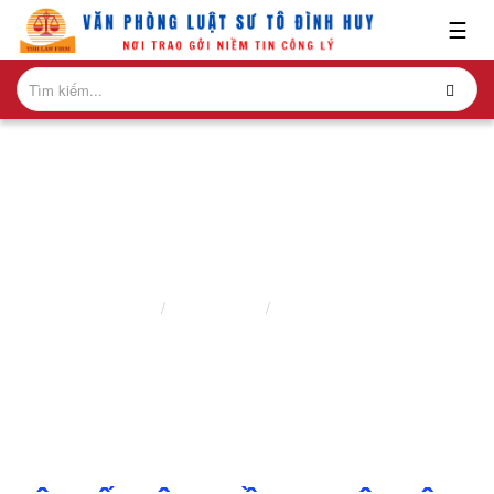
x
☰
GIỚI
THIỆU
LĨNH
VỰC
HÀNH
NGHỀ
PHÁP LUẬT HÌNH SỰ
NGHIÊN
Trang chủ
Nghiên cứu
Pháp Luật Hình Sự
CỨU-
ẤN
PHẨM
HỎI
ĐÁP