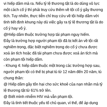
vi hiếp dâm mà ra. Nếu tỷ lệ thương tật là do dùng vũ lực
một cách cố ý thì phải truy cứu thêm về tội cố ý gây thương
tích. Tuy nhiên, thực tiễn chỉ truy cứu về tội hiếp dâm với
tình tiết định khung này dù việc gây ra tỷ lệ thương tật là do
cố ý hay vô ý.
@Hiếp dâm thuộc trường hợp tái phạm nguy hiểm.
Đây là trường hợp người phạm tội đã bị kết án về tội rất
nghiêm trọng, đặc biệt nghiêm trọng do cố ý chưa được
xoá án tích hoặc đã tái phạm chưa được xoá án tích mà
còn phạm tội hiếp dâm.
- Khung 4: hiếp dâm thuộc một trong các trường hợp sau,
người phạm tội có thể bị phạt tù từ 12 năm đến 20 năm, tù
chung thân:
@ Hiếp dâm gây tổn hại cho sức khoẻ của nạn nhân mà tỷ
lệ thương tật từ 61% trở lên.
@ Biết mình nhiễm HIV mà vẫn phạm tội.
Đây là tình tiết thuộc yếu tố chủ quan, vì thế, để áp dụng