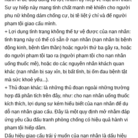
Sự uy hiếp này mang tính chất mạnh mẽ khiến cho người
phụ nữ không dám chống cự, bị tê liệt ý chí và để người
phạm tội giao cấu mình.
+ Lợi dụng tình trạng không thể tự vệ được của nạn nhân:
tình trạng này có thể có sẵn ở nạn nhân (nạn nhân bị bệnh
động kinh, bệnh tâm thần) hoặc người thứ ba gây ra, hoặc
do người phạm tội tạo ra (người phạm tội cho nạn nhân
uống thuốc mê), hoặc do các nguyên nhân khách quan
khác (nạn nhân bị say xỉn, bị bất tỉnh, bị ốm đau bệnh tật
mà sức khoẻ yếu...).
+ Thủ đoạn khác: là những thủ đoạn ngoài những trường
hợp đã phân tích trên đây, như: cho nạn nhân uống thuốc
kích thích, lợi dụng sự kém hiểu biết của nạn nhân để dụ
dỗ nạn nhân giao cấu. Đây là một quy định mở nhằm đáp
ứng yêu cầu đấu tranh phòng chống có hiệu quả hành vi
phạm tội hiếp dâm.
Dấu hiệu giao cấu trái ý muốn của nạn nhân là dấu hiệu