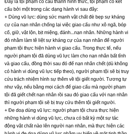
Đây là tội phạm có cấu thành hình thức, tội phạm có kết
cấu bởi một trong các dạng hành vi sau đây:
+ Dùng vũ lực: dùng sức mạnh vật chất đè bẹp sự kháng
cự của nạn nhân chống lại việc giao cấu như xô ngã, bóp
cổ, giữ, vật lộn, bịt miệng, đánh...nạn nhân. Những hành vi
đó nhằm làm tê liệt sự kháng cự của nạn nhân để người
phạm tội thực hiện hành vi giao cấu. Trong thực tế, nếu
người phạm tội đã dùng vũ lực làm cho nạn nhân bất tỉnh
và giao cấu, đồng thời sau đó để nạn nhân chết (dù không
có hành vi dùng vũ lực tiếp theo), người phạm tội sẽ bị truy
cứu trách nhiệm hình sự thêm về tội giết người. Tương tự
như vậy, nếu bằng mọi cách để giao cấu mà người phạm
tội đã giết chết nạn nhân rồi sau đó giao cấu với nạn nhân
thì người phạm tội sẽ bị truy cứu thêm tội giết người.
+ Đe doạ dùng vũ lực: người phạm tội chưa thực hiện
những hành vi dùng vũ lực, chưa có bất kỳ một sự tác
động vật chất nào lên người nạn nhân, mà thực hiện các
hành vi đe doạ dùng vũ lực nhằm uy hiếp về mặt tinh thần.