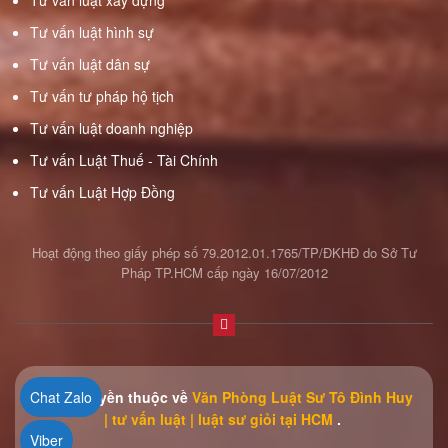
Tư vấn luật xây dựng
Tư vấn luật hình sự
Tư vấn luật dân sự
Tư vấn tư pháp hộ tịch
Tư vấn luật doanh nghiệp
Tư vấn Luật Thuế - Tài Chính
Tư vấn Luật Hợp Đồng
Hoạt động theo giấy phép số 79.2012.01.1765/TP/ĐKHĐ do Sở Tư
Pháp TP.HCM cấp ngày 16/07/2012
Chat Zalo
© Bản quyền thuộc về
Văn Phòng Luật Sư Tô Đình Huy
| tư vấn luật | luật sư giỏi tại HCM
.
Viber