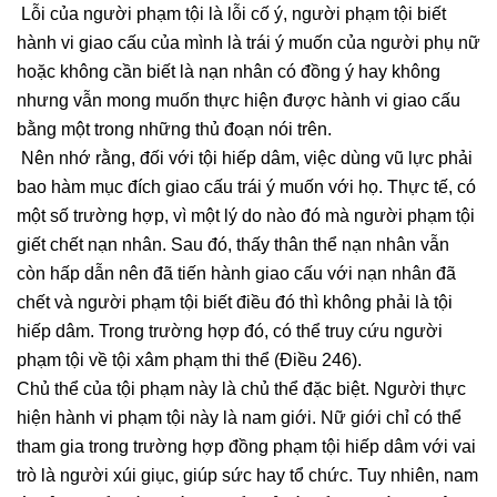
Lỗi của người phạm tội là lỗi cố ý, người phạm tội biết
hành vi giao cấu của mình là trái ý muốn của người phụ nữ
hoặc không cần biết là nạn nhân có đồng ý hay không
nhưng vẫn mong muốn thực hiện được hành vi giao cấu
bằng một trong những thủ đoạn nói trên.
Nên nhớ rằng, đối với tội hiếp dâm, việc dùng vũ lực phải
bao hàm mục đích giao cấu trái ý muốn với họ. Thực tế, có
một số trường hợp, vì một lý do nào đó mà người phạm tội
giết chết nạn nhân. Sau đó, thấy thân thể nạn nhân vẫn
còn hấp dẫn nên đã tiến hành giao cấu với nạn nhân đã
chết và người phạm tội biết điều đó thì không phải là tội
hiếp dâm. Trong trường hợp đó, có thể truy cứu người
phạm tội về tội xâm phạm thi thể (Điều 246).
Chủ thể của tội phạm này là chủ thể đặc biệt. Người thực
hiện hành vi phạm tội này là nam giới. Nữ giới chỉ có thể
tham gia trong trường hợp đồng phạm tội hiếp dâm với vai
trò là người xúi giục, giúp sức hay tổ chức. Tuy nhiên, nam