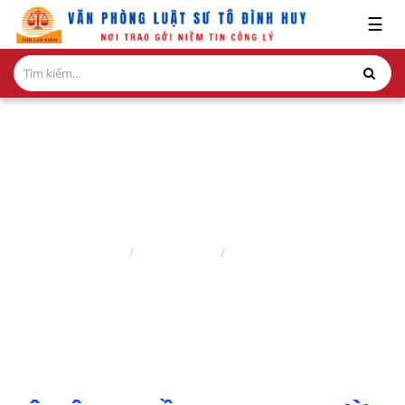
x
☰
GIỚI
THIỆU
LĨNH
VỰC
HÀNH
NGHỀ
PHÁP LUẬT HÌNH SỰ
NGHIÊN
Trang chủ
Nghiên cứu
Pháp Luật Hình Sự
CỨU-
ẤN
PHẨM
HỎI
ĐÁP