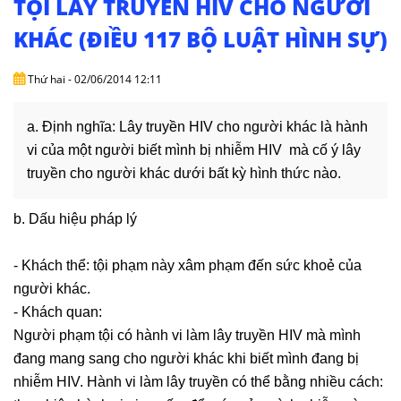
TỘI LÂY TRUYỀN HIV CHO NGƯỜI
DỊCH
VỤ
KHÁC (ĐIỀU 117 BỘ LUẬT HÌNH SỰ)
VĂN
Thứ hai - 02/06/2014 12:11
BẢN
a. Định nghĩa: Lây truyền HIV cho người khác là hành
THỦ
vi của một người biết mình bị nhiễm HIV mà cố ý lây
TỤC
truyền cho người khác dưới bất kỳ hình thức nào.
LIÊN
HỆ
b. Dấu hiệu pháp lý
- Khách thể: tội phạm này xâm phạm đến sức khoẻ của
người khác.
- Khách quan:
Người phạm tội có hành vi làm lây truyền HIV mà mình
đang mang sang cho người khác khi biết mình đang bị
nhiễm HIV. Hành vi làm lây truyền có thể bằng nhiều cách: