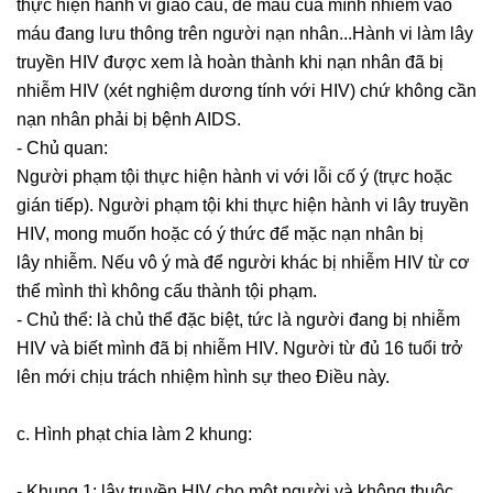
thực hiện hành vi giao cấu, để máu của mình nhiễm vào
máu đang lưu thông trên người nạn nhân...Hành vi làm lây
truyền HIV được xem là hoàn thành khi nạn nhân đã bị
nhiễm HIV (xét nghiệm dương tính với HIV) chứ không cần
nạn nhân phải bị bệnh AIDS.
- Chủ quan:
Người phạm tội thực hiện hành vi với lỗi cố ý (trực hoặc
gián tiếp). Người phạm tội khi thực hiện hành vi lây truyền
HIV, mong muốn hoặc có ý thức để mặc nạn nhân bị
lây nhiễm. Nếu vô ý mà để người khác bị nhiễm HIV từ cơ
thể mình thì không cấu thành tội phạm.
- Chủ thể: là chủ thể đặc biệt, tức là người đang bị nhiễm
HIV và biết mình đã bị nhiễm HIV. Người từ đủ 16 tuổi trở
lên mới chịu trách nhiệm hình sự theo Điều này.
c. Hình phạt chia làm 2 khung:
- Khung 1: lây truyền HIV cho một người và không thuộc