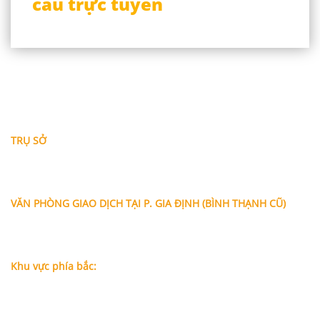
cầu trực tuyến
THÔNG TIN LIÊN HỆ
TRỤ SỞ
Địa chỉ: A-10-11 Centana Thủ Thiêm, số 36 Mai Chí Thọ,
Phường Bình Trưng (Q.2 cũ)
, Tp.Hồ Chí Minh
Điện thoại:
028 38991104 - 0978845617
- Luật sư Huy
VĂN PHÒNG GIAO DỊCH TẠI P. GIA ĐỊNH (BÌNH THẠNH CŨ)
Địa chỉ: Lầu 1, số 227A Xô Viết Nghệ Tĩnh, P. Gia Định
, Tp.Hồ
Chí Minh (Gần vòng xoay Hàng Xanh)
Điện thoại:
09
09160684 - Luật sư Phụng
Khu vực phía bắc:
Tầng 18, Tòa nhà N105, Ngõ 89 Đường Nguyễn Phong Sắc,
P.Dịch Vọng Hậu, Quận Cầu Giấy, Hà Nội
Điện thoại: 0967388898 - LS Chính