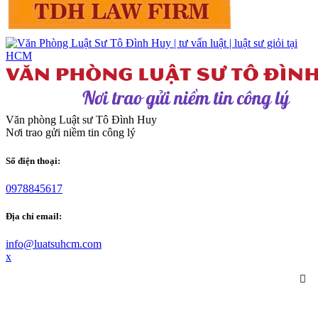
Văn phòng Luật sư Tô Đình Huy
Nơi trao gửi niềm tin công lý
Số điện thoại:
0978845617
Địa chỉ email:
info@luatsuhcm.com
x
GIỚI THIỆU
+ VỀ CHÚNG TÔI