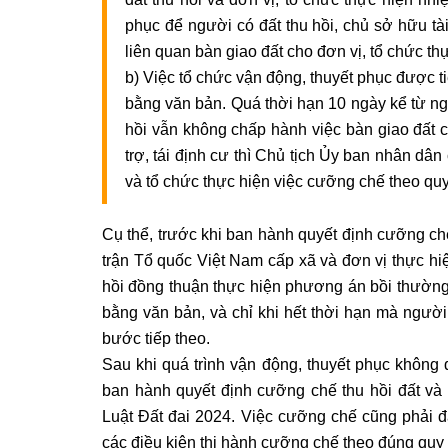
phục để người có đất thu hồi, chủ sở hữu tài
liên quan bàn giao đất cho đơn vị, tổ chức thự
b) Việc tổ chức vận động, thuyết phục được t
bằng văn bản. Quá thời hạn 10 ngày kể từ ng
hồi vẫn không chấp hành việc bàn giao đất c
trợ, tái định cư thì Chủ tịch Ủy ban nhân dâ
và tổ chức thực hiện việc cưỡng chế theo quy 
Cụ thể, trước khi ban hành quyết định cưỡng chế
trận Tổ quốc Việt Nam cấp xã và đơn vị thực hi
hồi đồng thuận thực hiện phương án bồi thường.
bằng văn bản, và chỉ khi hết thời hạn mà ngườ
bước tiếp theo.
Sau khi quá trình vận động, thuyết phục khôn
ban hành quyết định cưỡng chế thu hồi đất và 
Luật Đất đai 2024. Việc cưỡng chế cũng phải đ
các điều kiện thi hành cưỡng chế theo đúng quy 