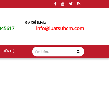
:
ĐỊA CHỈ EMAIL:
845617
info@luatsuhcm.com
LIÊN HỆ