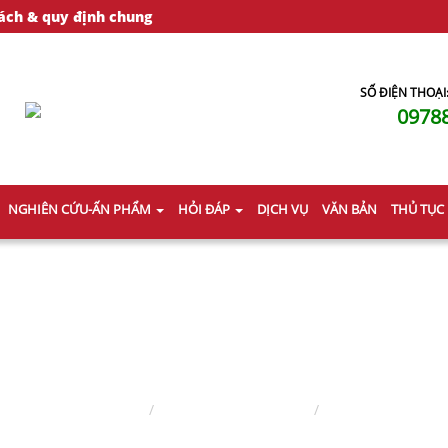
ách & quy định chung
SỐ ĐIỆN THOẠI
0978
NGHIÊN CỨU-ẤN PHẨM
HỎI ĐÁP
DỊCH VỤ
VĂN BẢN
THỦ TỤC
BÀI VIẾT
Trang chủ
Nghiên cứu ấn phẩm
Bài viết