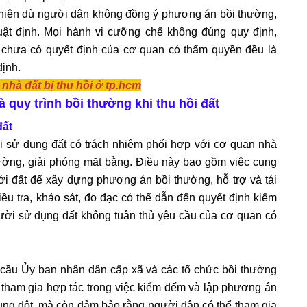
 hiện dù người dân không đồng ý phương án bồi thường,
luật định. Mọi hành vi cưỡng chế không đúng quy định,
chưa có quyết định của cơ quan có thẩm quyền đều là
định.
nhà đất bị thu hồi ở tp.hcm
 quy trình bồi thường khi thu hồi đất
đất
i sử dụng đất có trách nhiệm phối hợp với cơ quan nhà
ường, giải phóng mặt bằng. Điều này bao gồm việc cung
n với đất để xây dựng phương án bồi thường, hỗ trợ và tái
ều tra, khảo sát, đo đạc có thể dẫn đến quyết định kiểm
ười sử dụng đất không tuân thủ yêu cầu của cơ quan có
 cầu Ủy ban nhân dân cấp xã và các tổ chức bồi thường
i tham gia hợp tác trong việc kiểm đếm và lập phương án
ung đột, mà còn đảm bảo rằng người dân có thể tham gia