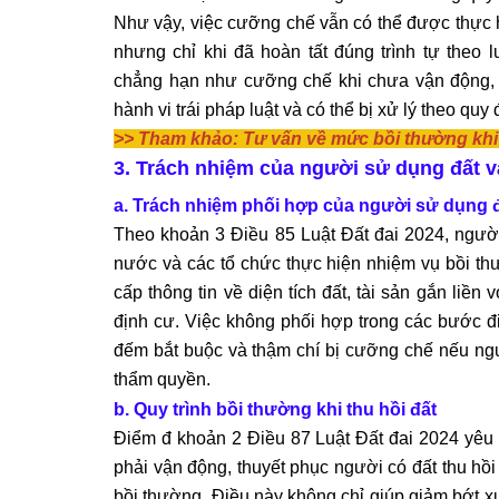
Như vậy, việc cưỡng chế vẫn có thể được thực
nhưng chỉ khi đã hoàn tất đúng trình tự theo 
chẳng hạn như cưỡng chế khi chưa vận động, 
hành vi trái pháp luật và có thể bị xử lý theo quy 
>> Tham khảo:
Tư vấn về mức bồi thường khi 
3. Trách nhiệm của người sử dụng đất và
a. Trách nhiệm phối hợp của người sử dụng 
Theo khoản 3 Điều 85 Luật Đất đai 2024, ngườ
nước và các tổ chức thực hiện nhiệm vụ bồi th
cấp thông tin về diện tích đất, tài sản gắn liề
định cư. Việc không phối hợp trong các bước đi
đếm bắt buộc và thậm chí bị cưỡng chế nếu ng
thẩm quyền.
b. Quy trình bồi thường khi thu hồi đất
Điểm đ khoản 2 Điều 87 Luật Đất đai 2024 yêu
phải vận động, thuyết phục người có đất thu hồ
bồi thường. Điều này không chỉ giúp giảm bớt x