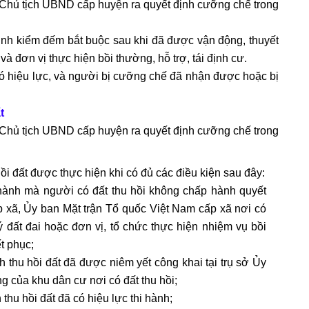
, Chủ tịch UBND cấp huyện ra quyết định cưỡng chế trong
ịnh kiểm đếm bắt buộc sau khi đã được vận động, thuyết
 đơn vị thực hiện bồi thường, hỗ trợ, tái định cư.
có hiệu lực, và người bị cưỡng chế đã nhận được hoặc bị
t
, Chủ tịch UBND cấp huyện ra quyết định cưỡng chế trong
ồi đất được thực hiện khi có đủ các điều kiện sau đây:
i hành mà người có đất thu hồi không chấp hành quyết
p xã, Ủy ban Mặt trận Tổ quốc Việt Nam cấp xã nơi có
 đất đai hoặc đơn vị, tổ chức thực hiện nhiệm vụ bồi
t phục;
 thu hồi đất đã được niêm yết công khai tại trụ sở Ủy
g của khu dân cư nơi có đất thu hồi;
thu hồi đất đã có hiệu lực thi hành;