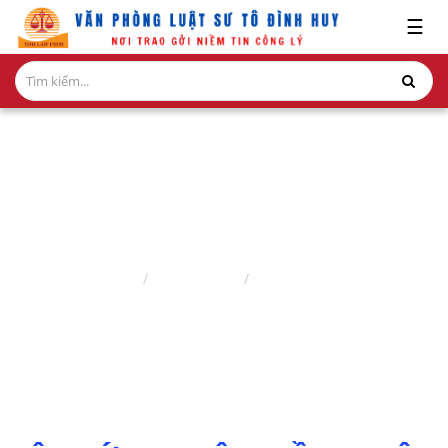
x
☰
GIỚI
THIỆU
LĨNH
VỰC
HÀNH
NGHỀ
PHÁP LUẬT HÌNH SỰ
NGHIÊN
Trang chủ
Nghiên cứu
Pháp Luật Hình Sự
CỨU-
ẤN
PHẨM
HỎI
ĐÁP