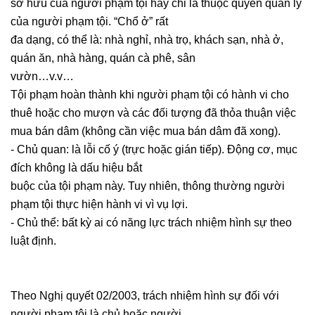
sở hữu của người phạm tội hay chỉ là thuộc quyền quản lý
của người phạm tội. “Chổ ở” rất
đa dạng, có thể là: nhà nghỉ, nhà trọ, khách sạn, nhà ở,
quán ăn, nhà hàng, quán cà phê, sân
vườn…v.v…
Tội phạm hoàn thành khi người phạm tội có hành vi cho
thuê hoặc cho mượn và các đối tượng đã thỏa thuận việc
mua bán dâm (không cần việc mua bán dâm đã xong).
- Chủ quan: là lỗi cố ý (trực hoặc gián tiếp). Động cơ, mục
đích không là dấu hiệu bắt
buộc của tội phạm này. Tuy nhiên, thông thường người
phạm tội thực hiện hành vi vì vụ lợi.
- Chủ thể: bất kỳ ai có năng lực trách nhiệm hình sự theo
luật định.
Theo Nghị quyết 02/2003, trách nhiệm hình sự đối với
người phạm tội là chủ hoặc người