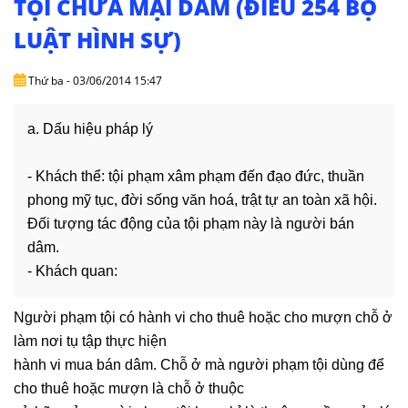
TỘI CHỨA MẠI DÂM (ĐIỀU 254 BỘ
DỊCH
VỤ
LUẬT HÌNH SỰ)
VĂN
Thứ ba - 03/06/2014 15:47
BẢN
a. Dấu hiệu pháp lý
THỦ
TỤC
- Khách thể: tội phạm xâm phạm đến đạo đức, thuần
phong mỹ tục, đời sống văn hoá, trật tự an toàn xã hội.
LIÊN
HỆ
Đối tượng tác động của tội phạm này là người bán
dâm.
- Khách quan:
Người phạm tội có hành vi cho thuê hoặc cho mượn chỗ ở
làm nơi tụ tập thực hiện
hành vi mua bán dâm. Chỗ ở mà người phạm tội dùng để
cho thuê hoặc mượn là chỗ ở thuộc