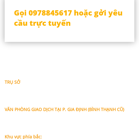
Gọi 0978845617 hoặc gởi yêu
cầu trực tuyến
THÔNG TIN LIÊN HỆ
TRỤ SỞ
Địa chỉ: A-10-11 Centana Thủ Thiêm, số 36 Mai Chí Thọ,
Phường Bình Trưng (Q.2 cũ)
, Tp.Hồ Chí Minh
Điện thoại:
028 38991104 - 0978845617
- Luật sư Huy
VĂN PHÒNG GIAO DỊCH TẠI P. GIA ĐỊNH (BÌNH THẠNH CŨ)
Địa chỉ: Lầu 1, số 227A Xô Viết Nghệ Tĩnh, P. Gia Định
, Tp.Hồ
Chí Minh (Gần vòng xoay Hàng Xanh)
Điện thoại:
09
09160684 - Luật sư Phụng
Khu vực phía bắc: