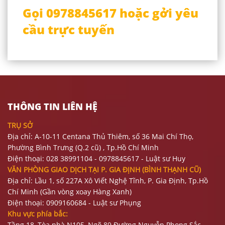
Gọi 0978845617 hoặc gởi yêu
cầu trực tuyến
THÔNG TIN LIÊN HỆ
TRỤ SỞ
Địa chỉ: A-10-11 Centana Thủ Thiêm, số 36 Mai Chí Thọ,
Phường Bình Trưng (Q.2 cũ)
, Tp.Hồ Chí Minh
Điện thoại:
028 38991104 - 0978845617
- Luật sư Huy
VĂN PHÒNG GIAO DỊCH TẠI P. GIA ĐỊNH (BÌNH THẠNH CŨ)
Địa chỉ: Lầu 1, số 227A Xô Viết Nghệ Tĩnh, P. Gia Định
, Tp.Hồ
Chí Minh (Gần vòng xoay Hàng Xanh)
Điện thoại:
09
09160684 - Luật sư Phụng
Khu vực phía bắc:
Tầng 18, Tòa nhà N105, Ngõ 89 Đường Nguyễn Phong Sắc,