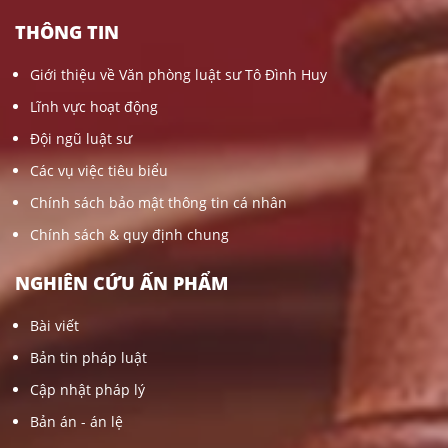
THÔNG TIN
Giới thiệu về Văn phòng luật sư Tô Đình Huy
Lĩnh vực hoạt động
Đội ngũ luật sư
Các vụ việc tiêu biểu
Chính sách bảo mật thông tin cá nhân
Chính sách & quy định chung
NGHIÊN CỨU ẤN PHẨM
Bài viết
Bản tin pháp luật
Cập nhật pháp lý
Bản án - án lệ