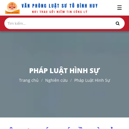
x
☰
GIỚI
THIỆU
LĨNH
VỰC
HÀNH
NGHỀ
PHÁP LUẬT HÌNH SỰ
NGHIÊN
Trang chủ
Nghiên cứu
Pháp Luật Hình Sự
CỨU-
ẤN
PHẨM
HỎI
ĐÁP