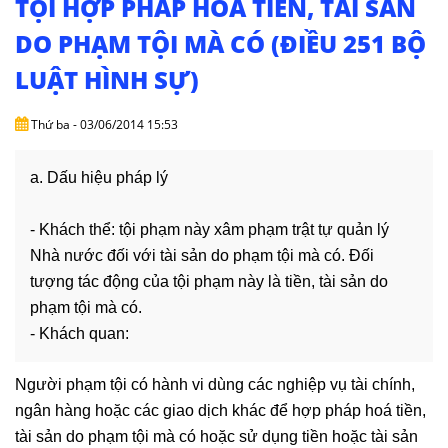
TỘI HỢP PHÁP HOÁ TIỀN, TÀI SẢN
DỊCH
VỤ
DO PHẠM TỘI MÀ CÓ (ĐIỀU 251 BỘ
LUẬT HÌNH SỰ)
VĂN
BẢN
Thứ ba - 03/06/2014 15:53
THỦ
TỤC
a. Dấu hiệu pháp lý
LIÊN
- Khách thể: tội phạm này xâm phạm trật tự quản lý
HỆ
Nhà nước đối với tài sản do phạm tội mà có. Đối
tượng tác động của tội phạm này là tiền, tài sản do
phạm tội mà có.
- Khách quan:
Người phạm tội có hành vi dùng các nghiệp vụ tài chính,
ngân hàng hoặc các giao dịch khác để hợp pháp hoá tiền,
tài sản do phạm tội mà có hoặc sử dụng tiền hoặc tài sản