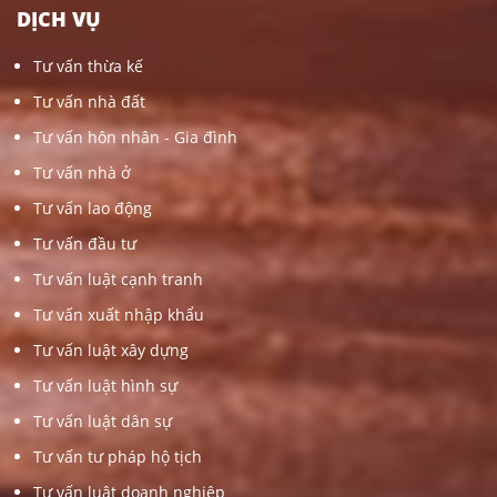
DỊCH VỤ
Tư vấn thừa kế
Tư vấn nhà đất
Tư vấn hôn nhân - Gia đình
Tư vấn nhà ở
Tư vấn lao động
Tư vấn đầu tư
Tư vấn luật cạnh tranh
Tư vấn xuất nhập khẩu
Tư vấn luật xây dựng
Tư vấn luật hình sự
Tư vấn luật dân sự
Tư vấn tư pháp hộ tịch
Tư vấn luật doanh nghiệp