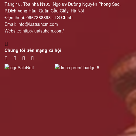
Tầng 18, Tòa nhà N105, Ngõ 89 Đường Nguyễn Phong Sắc,
HÔN
P.Dịch Vọng Hậu, Quận Cầu Giấy, Hà Nội
CÓ
Điện thoại: 0967388898 - LS Chính
YẾU
Email:
info@luatsuhcm.com
TỐ
Website:
http://luatsuhcm.com/
NƯỚC
NGOÀI
Chúng tôi trên mạng xã hội
TƯ
VẤN
GIÀNH
QUYỀN
NUÔI
CON
KHI
LY
HÔN
TƯ
VẤN