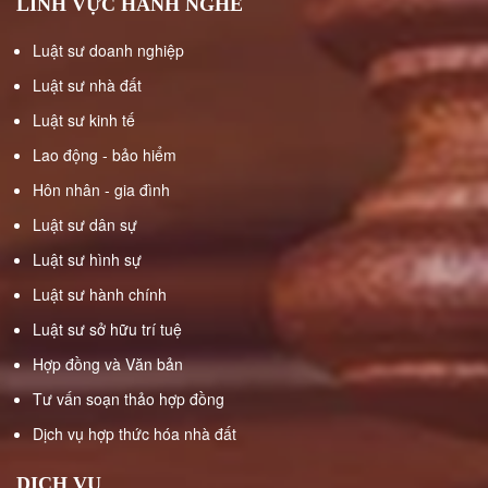
LĨNH VỰC HÀNH NGHỀ
NHÂN
Luật sư doanh nghiệp
LUẬT
Luật sư nhà đất
SƯ
Luật sư kinh tế
DÂN
SỰ
Lao động - bảo hiểm
Hôn nhân - gia đình
TƯ
Luật sư dân sự
VẤN
LẬP
Luật sư hình sự
DI
Luật sư hành chính
CHÚC
Luật sư sở hữu trí tuệ
Hợp đồng và Văn bản
DỊCH
VỤ
Tư vấn soạn thảo hợp đồng
KÊ
Dịch vụ hợp thức hóa nhà đất
KHAI
DI
DỊCH VỤ