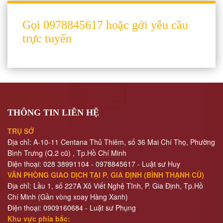
ĐÌNH
Gọi 0978845617 hoặc gởi yêu cầu
TƯ
trực tuyến
VẤN
ĐƠN
PHƯƠNG
LY
HÔN
THÔNG TIN LIÊN HỆ
TƯ
VẤN
TRỤ SỞ
THUẬN
Địa chỉ: A-10-11 Centana Thủ Thiêm, số 36 Mai Chí Thọ, Phường
TÌNH
Bình Trưng (Q.2 cũ)
, Tp.Hồ Chí Minh
LY
Điện thoại:
028 38991104 - 0978845617
- Luật sư Huy
HÔN
VĂN PHÒNG GIAO DỊCH TẠI P. GIA ĐỊNH (BÌNH THẠNH CŨ)
Địa chỉ: Lầu 1, số 227A Xô Viết Nghệ Tĩnh, P. Gia Định
, Tp.Hồ
Chí Minh (Gần vòng xoay Hàng Xanh)
TƯ
Điện thoại:
09
09160684 - Luật sư Phụng
VẤN
Khu vực phía bắc:
LY