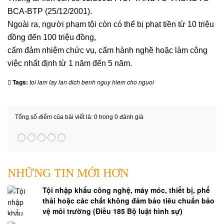
TỤNG
BCA-BTP (25/12/2001).
Ngoài ra, người phạm tội còn có thể bị phạt tiền từ 10 triệu
LUẬT
đồng đến 100 triệu đồng,
SƯ
cấm đảm nhiệm chức vụ, cấm hành nghề hoặc làm công
NHÀ
việc nhất định từ 1 năm đến 5 năm.
ĐẤT
Tags:
toi lam lay lan dich benh nguy hiem cho nguoi
GIẢI
QUYẾT
Tổng số điểm của bài viết là: 0 trong 0 đánh giá
TRANH
CHẤP
ĐẤT
ĐAI
NHỮNG TIN MỚI HƠN
DỊCH
Tội nhập khẩu công nghệ, máy móc, thiết bị, phế
VỤ
thải hoặc các chất không đảm bảo tiêu chuẩn bảo
HỢP
vệ môi trường (Điều 185 Bộ luật hình sự)
THỨC