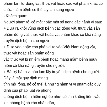
phẩm làm từ động vật, thực vật hoặc các vật phẩm khác có
DỊCH
chứa mầm bệnh có thể lây lan sang người.
VỤ
- Khách quan:
LUẬT
SƯ
Người phạm tội có một hoặc một số trong các hành vi sau:
RIÊNG
+ Đưa ra khỏi vùng dịch bệnh các động vật, thực vật, sản
CHO
phẩm động vật, thực vật hoặc vật phẩm khác có khả năng
DOANH
truyền dịch bệnh cho người;
NGHIỆP
+ Đưa vào hoặc cho phép đưa vào Việt Nam động vật,
thực vật hoặc sản phẩm động
DỊCH
vật, thực vật bị nhiễm bệnh hoặc mang mầm bệnh nguy
VỤ
hiểm có khả năng truyền cho người;
MUA
+ Bất kỳ hành vi nào làm lây truyền dịch bệnh cho người.
BÁN,
Đây là một quy định mang
SÁP
NHẬP
tính mở rộng, nó có thể là những hành vi vi phạm các quy
định của pháp luật về phòng
DỊCH
chống dịch bệnh hiểm nghèo như: cố tình không tiêm vắc-
VỤ
xin phòng bệnh cho nhân dân,