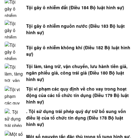
HÓA
Tội gây ô nhiễm đất (Điều 184 Bộ luật hình sự)
NHÀ
ĐẤT
Tội gây ô nhiễm nguồn nước (Điều 183 Bộ luật
DỊCH
hình sự)
VỤ
ĐĂNG
Tội gây ô nhiễm không khí (Điều 182 Bộ luật hình
BỘ
sự)
NHÀ
Tội làm, tàng trữ, vận chuyển, lưu hành tiền giả,
ĐẤT
ngân phiếu giả, công trái giả (Điều 180 Bộ luật
hình sự)
DỊCH
Tội vi phạm các quy định về cho vay trong hoạt
VỤ
động của các tổ chức tín dụng (Điều 179 Bộ luật
CHUYỂN
hình sự)
MỤC
. Tội sử dụng trái phép quỹ dự trữ bổ sung vốn
ĐÍCH
điều lệ của tổ chức tín dụng (Điều 178 Bộ luật
QUYỀN
hình sự)
SỬ
DỤNG
Một số nguyên tắc đặc thù trong tố tụng hình sự,