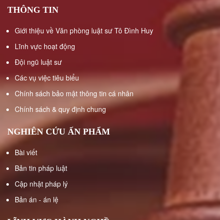
THÔNG TIN
TRANH
CHẤP
Giới thiệu về Văn phòng luật sư Tô Đình Huy
TÀI
SẢN
Lĩnh vực hoạt động
CHUNG
Đội ngũ luật sư
SAU
Các vụ việc tiêu biểu
LY
HÔN
Chính sách bảo mật thông tin cá nhân
Chính sách & quy định chung
THỎA
THUẬN
NGHIÊN CỨU ẤN PHẨM
PHÂN
CHIA
Bài viết
TÀI
Bản tin pháp luật
SẢN
TRONG
Cập nhật pháp lý
THỜI
Bản án - án lệ
KỲ
HÔN