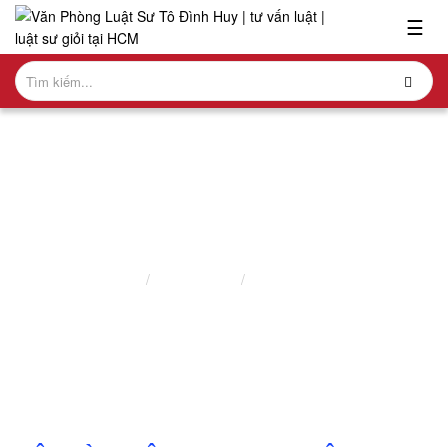
x
☰
GIỚI
THIỆU
+
VỀ
CHÚNG
TÔI
PHÁP LUẬT HÌNH SỰ
+
Trang chủ
Nghiên cứu
Pháp Luật Hình Sự
NHÂN
SỰ
+
GIAO
DỊCH
NỔI