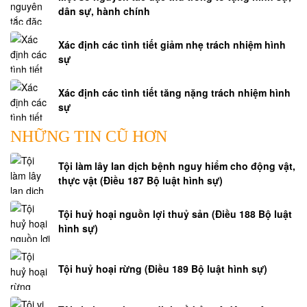
ĐẤT
dân sự, hành chính
DỊCH
Xác định các tình tiết giảm nhẹ trách nhiệm hình
VỤ
sự
TÁCH
THỬA
Xác định các tình tiết tăng nặng trách nhiệm hình
NHÀ
sự
ĐẤT
NHỮNG TIN CŨ HƠN
DỊCH
Tội làm lây lan dịch bệnh nguy hiểm cho động vật,
VỤ
thực vật (Điều 187 Bộ luật hình sự)
XIN
GIẤY
Tội huỷ hoại nguồn lợi thuỷ sản (Điều 188 Bộ luật
PHÉP
hình sự)
XÂY
DỰNG
NHÀ
Tội huỷ hoại rừng (Điều 189 Bộ luật hình sự)
DỊCH