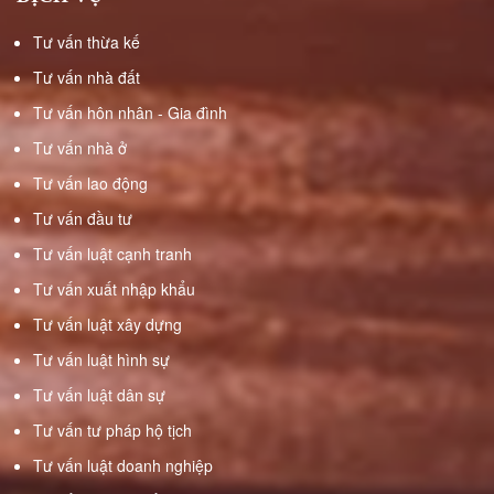
SẢN
THỪA
Tư vấn thừa kế
KẾ
Tư vấn nhà đất
Tư vấn hôn nhân - Gia đình
TƯ
VẤN
Tư vấn nhà ở
TRANH
Tư vấn lao động
CHẤP
TÀI
Tư vấn đầu tư
SẢN
Tư vấn luật cạnh tranh
CHUNG
Tư vấn xuất nhập khẩu
GIẢI
Tư vấn luật xây dựng
QUYẾT
Tư vấn luật hình sự
TRANH
Tư vấn luật dân sự
CHẤP
DÂN
Tư vấn tư pháp hộ tịch
SỰ
Tư vấn luật doanh nghiệp