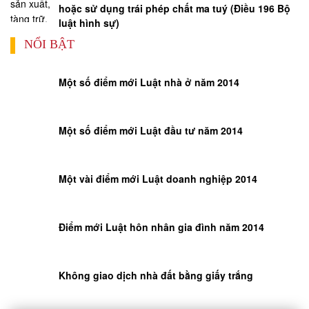
SƯ
hoặc sử dụng trái phép chất ma tuý (Điều 196 Bộ
GIẢI
luật hình sự)
QUYẾT
NỔI BẬT
TRANH
CHẤP
LAO
Một số điểm mới Luật nhà ở năm 2014
ĐỘNG
Một số điểm mới Luật đầu tư năm 2014
TƯ
VẤN
PHÁP
Một vài điểm mới Luật doanh nghiệp 2014
LUẬT
LAO
ĐỘNG
Điểm mới Luật hôn nhân gia đình năm 2014
HÔN
NHÂN
Không giao dịch nhà đất bằng giấy trắng
-
GIA