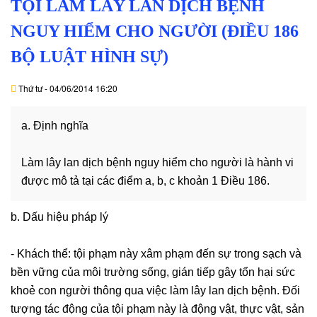
TỘI LÀM LÂY LAN DỊCH BỆNH
BẬT
NGUY HIỂM CHO NGƯỜI (ĐIỀU 186
+
BỘ LUẬT HÌNH SỰ)
VĂN
HÓA
Thứ tư - 04/06/2014 16:20
-
HOẠT
ĐỘNG
a. Định nghĩa
LĨNH
Làm lây lan dịch bệnh nguy hiểm cho người là hành vi
VỰC
được mô tả tại các điểm a, b, c khoản 1 Điều 186.
HÀNH
NGHỀ
b. Dấu hiệu pháp lý
LUẬT
- Khách thể: tội phạm này xâm phạm đến sự trong sạch và
SƯ
bền vững của môi trường sống, gián tiếp gây tổn hại sức
DOANH
khoẻ con người thông qua việc làm lây lan dịch bệnh. Đối
NGHIỆP
tượng tác động của tội phạm này là động vật, thực vật, sản