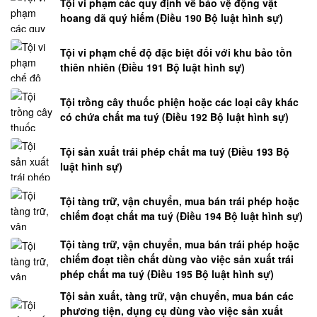
Tội vi phạm các quy định về bảo vệ động vật
VỤ
hoang dã quý hiếm (Điều 190 Bộ luật hình sự)
HOÀN
CÔNG
Tội vi phạm chế độ đặc biệt đối với khu bảo tồn
NHÀ
thiên nhiên (Điều 191 Bộ luật hình sự)
Ở
Tội trồng cây thuốc phiện hoặc các loại cây khác
LUẬT
có chứa chất ma tuý (Điều 192 Bộ luật hình sự)
SƯ
KINH
Tội sản xuất trái phép chất ma tuý (Điều 193 Bộ
TẾ
luật hình sự)
Tội tàng trữ, vận chuyển, mua bán trái phép hoặc
LAO
chiếm đoạt chất ma tuý (Điều 194 Bộ luật hình sự)
ĐỘNG
-
Tội tàng trữ, vận chuyển, mua bán trái phép hoặc
BẢO
chiếm đoạt tiền chất dùng vào việc sản xuất trái
HIỂM
phép chất ma tuý (Điều 195 Bộ luật hình sự)
Tội sản xuất, tàng trữ, vận chuyển, mua bán các
LUẬT
phương tiện, dụng cụ dùng vào việc sản xuất