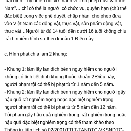
luật định. Tuy nhiên đối với hành vi “cho phép đưa vào Việt
TƯ
Nam”… chỉ có thể là người có chức vụ, quyền hạn (chủ thể
VẤN
đặc biệt) trong việc phê duyệt, chấp nhận, cho phép đưa
PHÁ
vào Việt Nam các động vật, thực vật, sản phẩm động vật,
SẢN
DOANH
thực vật…Người từ đủ 14 tuổi đến dưới 16 tuổi không chịu
NGHIỆP
trách nhiệm hình sự theo khoản 1 Điều này.
TƯ
c. Hình phạt chia làm 2 khung:
VẤN
GIẢI
- Khung 1: làm lây lan dịch bệnh nguy hiểm cho người
QUYẾT
không có tình tiết định khung thuộc khoản 2 Điều này,
TRANH
người phạm tội có thể bị phạt tù từ 1 năm đến 5 năm.
CHẤP
- Khung 2: làm lây lan dịch bệnh nguy hiểm cho người gây
NỘI
hậu quả rất nghiêm trọng hoặc đặc biệt nghiêm trọng,
BỘ
người phạm tội có thể bị phạt tù từ 5 năm đến 12 năm.
Tội phạm gây hậu quả nghiêm trọng, rất nghiêm trọng hoặc
LUẬT
SƯ
hậu quả đặc biệt nghiêm trọng có thể tham khảo theo
TRANH
Thông tư liên tịch số 02/2001/TTLT-TANDTC-VKSNDTC-