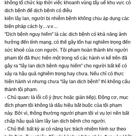
ĐĂNG
không tổ chức kịp thời việc khoanh vùng tẩy uế khu vực có
KÝ
dịch bệnh để dịch bệnh có điều
KINH
kiện lây lan, người bị nhiễm bệnh không chịu áp dụng các
DOANH
biện pháp cách ly…v.v…
“Dịch bệnh nguy hiểm” là các dịch bệnh có khả năng ảnh
TƯ
hưởng đến tính mạng, có thể gây tổn hại nghiêm trọng đến
VẤN
sức khoẻ của con người. Tội phạm hoàn thành khi người
ĐẦU
phạm tội đã thực hiện một trong số các hành vi kể trên đã
TƯ
NƯỚC
gây ra “lây lan dịch bệnh nguy hiểm” cho người bất kể có
NGOÀI
xảy ra hậu quả nghiêm trọng hay chưa. Nếu chỉ có thực
hiện hành vi nhưng chưa “lây lan dịch bệnh” thì không cấu
TƯ
thành tội phạm.
VẤN
- Chủ quan: là lỗi cố ý (trực hoặc gián tiếp). Động cơ, mục
SOẠN
đích phạm tội không là dấu hiệu bắt buộc của tội phạm
THẢO
này. Bởi vì, thông thường người phạm tội vì vụ lợi nên bất
HỢP
chấp hậu quả làm lây lan dịch bệnh cho người.
ĐỒNG
- Chủ thể: bất kỳ ai có năng lực trách nhiệm hình sự theo