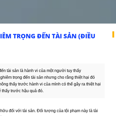
HIÊM TRỌNG ĐẾN TÀI SẢN (ĐIỀU
đến tài sản là hành vi của một người tuy thấy
nghiêm trọng đến tài sản nhưng cho rằng thiệt hại đó
g thấy trước hành vi của mình có thể gây ra thiệt hại
ể thấy trước hậu quả đó.
ữu đối với tài sản. Đối tượng của tội phạm này là tài