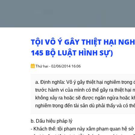
TỘI VÔ Ý GÂY THIỆT HẠI NG
145 BỘ LUẬT HÌNH SỰ)
Thứ hai - 02/06/2014 16:06
a. Định nghĩa: Vô ý gây thiệt hại nghiêm trọng 
trước hành vi của mình có thể gây ra thiệt hại 
không xảy ra hoặc sẽ được ngăn ngừa hoặc khôn
nghiêm trọng đến tài sản dù phải thấy và có th
b. Dấu hiệu pháp lý
- Khách thể: tội phạm này xâm phạm quan hệ sở h