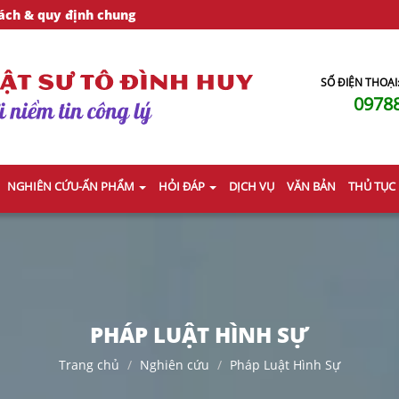
ách & quy định chung
SỐ ĐIỆN THOẠI
0978
NGHIÊN CỨU-ẤN PHẨM
HỎI ĐÁP
DỊCH VỤ
VĂN BẢN
THỦ TỤC
PHÁP LUẬT HÌNH SỰ
Trang chủ
Nghiên cứu
Pháp Luật Hình Sự