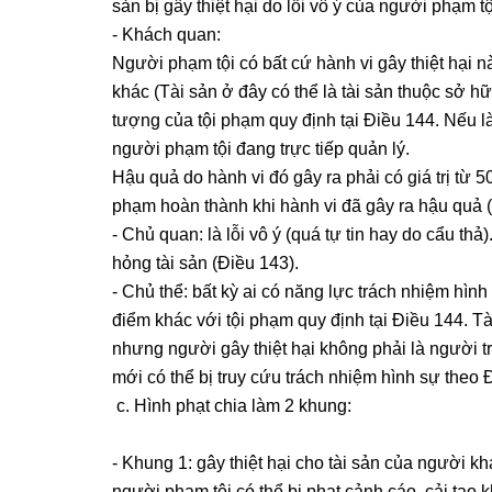
sản bị gây thiệt hại do lỗi vô ý của người phạm tộ
- Khách quan:
Người phạm tội có bất cứ hành vi gây thiệt hại nà
khác (Tài sản ở đây có thể là tài sản thuộc sở h
tượng của tội phạm quy định tại Điều 144. Nếu l
người phạm tội đang trực tiếp quản lý.
Hậu quả do hành vi đó gây ra phải có giá trị từ 
phạm hoàn thành khi hành vi đã gây ra hậu quả (ít
- Chủ quan: là lỗi vô ý (quá tự tin hay do cẩu thả
hỏng tài sản (Điều 143).
- Chủ thể: bất kỳ ai có năng lực trách nhiệm hình 
điểm khác với tội phạm quy định tại Điều 144. Tà
nhưng người gây thiệt hại không phải là người trự
mới có thể bị truy cứu trách nhiệm hình sự theo Đ
c. Hình phạt chia làm 2 khung:
- Khung 1: gây thiệt hại cho tài sản của người kh
người phạm tội có thể bị phạt cảnh cáo, cải tạo