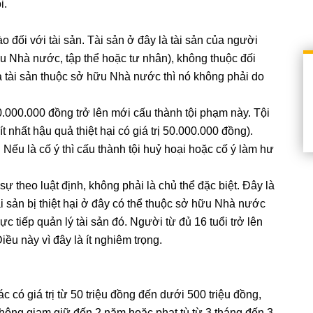
i.
o đối với tài sản. Tài sản ở đây là tài sản của người
ữu Nhà nước, tập thể hoặc tư nhân), không thuộc đối
à tài sản thuộc sở hữu Nhà nước thì nó không phải do
50.000.000 đồng trở lên mới cấu thành tội phạm này. Tội
 nhất hậu quả thiệt hại có giá trị 50.000.000 đồng).
). Nếu là cố ý thì cấu thành tội huỷ hoại hoặc cố ý làm hư
sự theo luật định, không phải là chủ thể đặc biệt. Đây là
i sản bị thiệt hại ở đây có thể thuộc sở hữu Nhà nước
c tiếp quản lý tài sản đó. Người từ đủ 16 tuổi trở lên
iều này vì đây là ít nghiêm trọng.
ác có giá trị từ 50 triệu đồng đến dưới 500 triệu đồng,
 không giam giữ đến 2 năm hoặc phạt tù từ 3 tháng đến 3