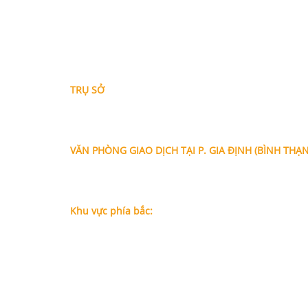
THÔNG TIN LIÊN HỆ
TRỤ SỞ
Địa chỉ: A-10-11 Centana Thủ Thiêm, số 36 Mai Chí 
Phường Bình Trưng (Q.2 cũ)
, Tp.Hồ Chí Minh
Điện thoại:
028 38991104 - 0978845617
- Luật sư H
VĂN PHÒNG GIAO DỊCH TẠI P. GIA ĐỊNH (BÌNH THẠ
Địa chỉ: Lầu 1, số 227A Xô Viết Nghệ Tĩnh, P. Gia Đị
Chí Minh (Gần vòng xoay Hàng Xanh)
Điện thoại:
09
09160684 - Luật sư Phụng
Khu vực phía bắc:
Tầng 18, Tòa nhà N105, Ngõ 89 Đường Nguyễn Phon
P.Dịch Vọng Hậu, Quận Cầu Giấy, Hà Nội
Điện thoại: 0967388898 - LS Chính
Email:
info@luatsuhcm.com
Website:
http://luatsuhcm.com/